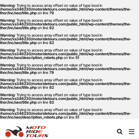
Warning
: Trying to access array offset on value of type bool in
/home/xs346230/motoridetours.com/public_html/wp-content/themes/the-
thor/inc/seo/title.php
on line
79
Warning
: Trying to access array offset on value of type bool in
タグ
/home/xs346230/motoridetours.com/public_html/wp-content/themes/the-
thor/inc/seo/title.php
on line
82
One Piece
あか牛
あか牛の館
くまモン
Warning
: Trying to access array offset on value of type bool in
/home/xs346230/motoridetours.com/public_html/wp-content/themes/the-
thor/inc/seo/title.php
on line
82
わいた温泉
エミナース
オートバイ
カフェ
Warning
: Trying to access array offset on value of type bool in
クシタニ
グルメ
サウナ
ステッカー
/home/xs346230/motoridetours.com/public_html/wp-content/themes/the-
thor/inc/seo/description_robots.php
on line
51
ツアー
ツーリング
バイク
バイクウェア
Warning
: Trying to access array offset on value of type bool in
/home/xs346230/motoridetours.com/public_html/wp-content/themes/the-
バイクレンタル
フェアフィールド
ホルモン
thor/inc/seo/title.php
on line
79
Warning
: Trying to access array offset on value of type bool in
ホンダ
モトライドツアーズ
モトライドレンタル
/home/xs346230/motoridetours.com/public_html/wp-content/themes/the-
thor/inc/seo/title.php
on line
82
モーターサイクル
モーニング
ランチ
Warning
: Trying to access array offset on value of type bool in
/home/xs346230/motoridetours.com/public_html/wp-content/themes/the-
レンタル
レンタルバイク
ワンピース
thor/inc/seo/title.php
on line
82
九州ツーリング
人吉
人吉球磨
像
Warning
: Trying to access array offset on value of type bool in
/home/xs346230/motoridetours.com/public_html/wp-content/themes/the-
thor/inc/seo/description_robots.php
on line
51
南小国
南阿蘇村
喫茶竹熊
天草
定食
小国
水俣
温泉
焼肉
熊本
熊本ツーリング
熊本工場
熊本空港
球磨