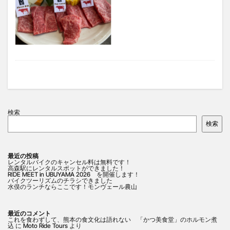
検索
検索
最近の投稿
レンタルバイクのキャンセル料は無料です！
高森駅にレンタルスポットができました！
RIDE MEET in UBUYAMA 2026 を開催します！
バイクツーリズムのチラシできました
水俣のランチならここです！モンヴェール農山
最近のコメント
これを食わずして、熊本の食文化は語れない 「かつ美食堂」のホルモン煮
込
に
Moto Ride Tours
より