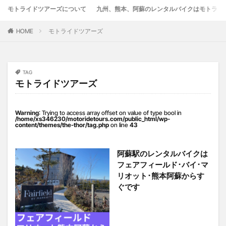
モトライドツアーズについて
九州、熊本、阿蘇のレンタルバイクはモトライ
竹熊
米津米店
赤牛
近江屋
阿蘇
阿蘇くまもと空港
阿蘇グルメ
阿蘇ツーリング
HOME
モトライドツアーズ
阿蘇駅
食堂
鰻
麦わらの一味
検索
TAG
モトライドツアーズ
Warning
: Trying to access array offset on value of type bool in
/home/xs346230/motoridetours.com/public_html/wp-
content/themes/the-thor/tag.php
on line
43
阿蘇駅のレンタルバイクは
フェアフィールド･バイ･マ
リオット･熊本阿蘇からす
ぐです