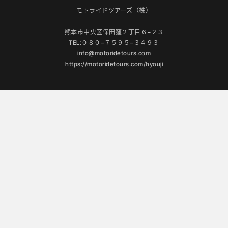
モトライドツアーズ（株）
熊本市中央区保田窪２丁目６−２３
TEL:０８０−７５９５−３４９３
info@motoridetours.com
https://motoridetours.com/hyouji