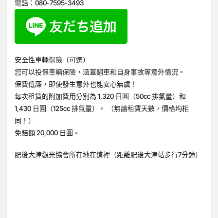
電話：080-7595-3493
安全性車輛保險（可選）
您可以投保車輛保險，涵蓋翻車和自身事故等意外情況。
保費低廉，即使發生意外也能安心無虞！
每次租賃的附加費用分別為 1,320 日圓（50cc 排氣量）和
1,430 日圓（125cc 排氣量）。 （無論租賃天數，價格均相
同！）
免賠額 20,000 日圓。
肥後大津觀光協會所在地在這裡（距離肥後大津站步行7分鐘）