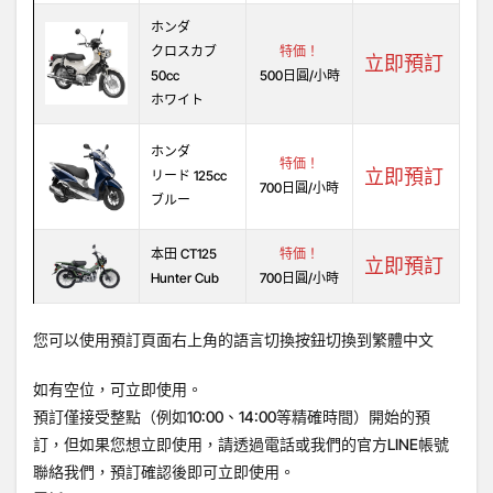
ホンダ
クロスカブ
特価！
立即預訂
50cc
500日圓/小時
ホワイト
ホンダ
特価！
立即預訂
リード 125cc
700日圓/小時
ブルー
本田 CT125
特価！
立即預訂
Hunter Cub
700日圓/小時
您可以使用預訂頁面右上角的語言切換按鈕切換到繁體中文
如有空位，可立即使用。
預訂僅接受整點（例如10:00、14:00等精確時間）開始的預
訂，但如果您想立即使用，請透過電話或我們的官方LINE帳號
聯絡我們，預訂確認後即可立即使用。