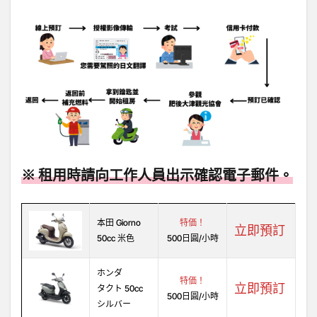
※ 租用時請向工作人員出示確認電子郵件。
本田 Giorno
特価！
立即預訂
50cc 米色
500日圓/小時
ホンダ
特価！
立即預訂
タクト 50cc
500日圓/小時
シルバー