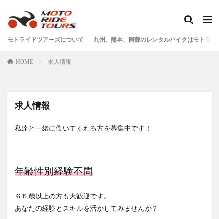
タグ
モトライドツアーズについて
九州、熊本、阿蘇のレンタルバイクはモトライ
One Piece
あか牛
あか牛の館
くまモン
HOME
求人情報
わいた温泉
エミナース
オートバイ
カフェ
クシタニ
グルメ
サウナ
ステッカー
ツアー
ツーリング
バイク
バイクウェア
求人情報
バイクレンタル
フェアフィールド
ホルモン
ホンダ
モトライドツアーズ
モトライドレンタル
私達と一緒に働いてくれる方を募集中です！
モーターサイクル
モーニング
ランチ
レンタル
レンタルバイク
ワンピース
年齢性別経験不問
九州ツーリング
人吉
人吉球磨
像
南小国
南阿蘇村
喫茶竹熊
天草
定食
６５歳以上の方も大歓迎です。
小国
水俣
温泉
焼肉
熊本
あなたの経験とスキルを活かしてみませんか？
熊本ツーリング
熊本工場
熊本空港
球磨