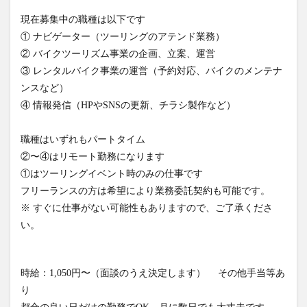
竹熊
米津米店
赤牛
近江屋
阿蘇
現在募集中の職種は以下です
① ナビゲーター（ツーリングのアテンド業務）
阿蘇くまもと空港
阿蘇グルメ
阿蘇ツーリング
② バイクツーリズム事業の企画、立案、運営
阿蘇駅
食堂
鰻
麦わらの一味
③ レンタルバイク事業の運営（予約対応、バイクのメンテナ
ンスなど）
検索
④ 情報発信（HPやSNSの更新、チラシ製作など）
職種はいずれもパートタイム
②〜④はリモート勤務になります
①はツーリングイベント時のみの仕事です
フリーランスの方は希望により業務委託契約も可能です。
※ すぐに仕事がない可能性もありますので、ご了承くださ
い。
時給：1,050円〜（面談のうえ決定します） その他手当等あ
り