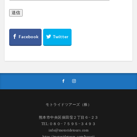
モトライドツアーズ（株）
熊本市中央区保田窪２丁目６−２３
TEL:０８０−７５９５−３４９３
info@motoridetours.com
https://motoridetours.com/hyouji