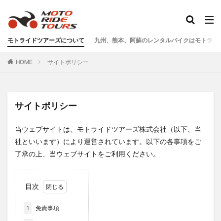
タグ
モトライドツアーズについて
九州、熊本、阿蘇のレンタルバイクはモトライ
One Piece
あか牛
あか牛の館
くまモン
HOME
サイトポリシー
わいた温泉
エミナース
オートバイ
カフェ
クシタニ
グルメ
サウナ
ステッカー
ツアー
ツーリング
バイク
バイクウェア
サイトポリシー
バイクレンタル
フェアフィールド
ホルモン
当ウェブサイトは、モトライドツアーズ株式会社（以下、当
ホンダ
モトライドツアーズ
モトライドレンタル
社といいます）により運営されています。以下の各事項をご
モーターサイクル
モーニング
ランチ
了承の上、当ウェブサイトをご利用ください。
レンタル
レンタルバイク
ワンピース
九州ツーリング
人吉
人吉球磨
像
目次
南小国
南阿蘇村
喫茶竹熊
天草
定食
小国
水俣
温泉
焼肉
熊本
1
免責事項
熊本ツーリング
熊本工場
熊本空港
球磨