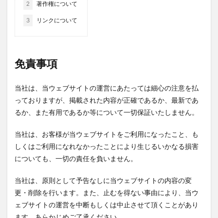
2
著作権について
竹熊
米津米店
赤牛
近江屋
阿蘇
3
リンクについて
阿蘇くまもと空港
阿蘇グルメ
阿蘇ツーリング
阿蘇駅
食堂
鰻
麦わらの一味
免責事項
検索
当社は、当ウェブサイトの運営にあたっては細心の注意を払
っておりますが、掲載された内容が正確であるか、最新であ
るか、また有用であるか等について一切保証いたしません。
当社は、お客様が当ウェブサイトをご利用になったこと、も
しくはご利用になれなかったことにより生じるいかなる損害
についても、一切の責任を負いません。
当社は、原則として予告なしに当ウェブサイトの内容の変
更・削除を行います。また、止むを得ない事由により、当ウ
ェブサイトの運営を中断もしくは中止させて頂くことがあり
ます。あらかじめご了承ください。