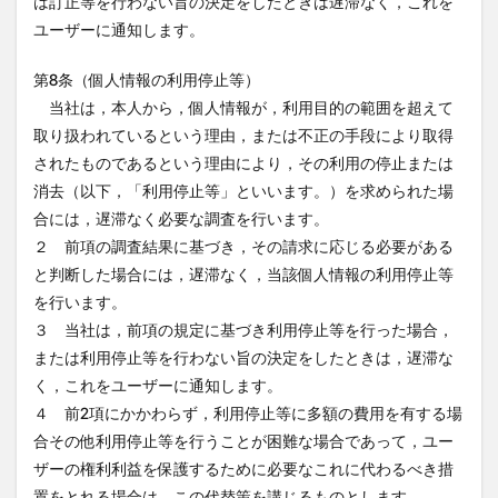
は訂正等を行わない旨の決定をしたときは遅滞なく，これを
ユーザーに通知します。
第8条（個人情報の利用停止等）
当社は，本人から，個人情報が，利用目的の範囲を超えて
取り扱われているという理由，または不正の手段により取得
されたものであるという理由により，その利用の停止または
消去（以下，「利用停止等」といいます。）を求められた場
合には，遅滞なく必要な調査を行います。
２ 前項の調査結果に基づき，その請求に応じる必要がある
と判断した場合には，遅滞なく，当該個人情報の利用停止等
を行います。
３ 当社は，前項の規定に基づき利用停止等を行った場合，
または利用停止等を行わない旨の決定をしたときは，遅滞な
く，これをユーザーに通知します。
４ 前2項にかかわらず，利用停止等に多額の費用を有する場
合その他利用停止等を行うことが困難な場合であって，ユー
ザーの権利利益を保護するために必要なこれに代わるべき措
置をとれる場合は，この代替策を講じるものとします。