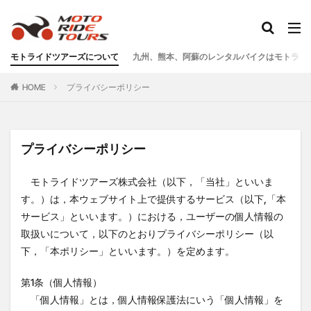
タグ
モトライドツアーズについて
九州、熊本、阿蘇のレンタルバイクはモトライ
One Piece
あか牛
あか牛の館
くまモン
HOME
プライバシーポリシー
わいた温泉
エミナース
オートバイ
カフェ
クシタニ
グルメ
サウナ
ステッカー
ツアー
ツーリング
バイク
バイクウェア
プライバシーポリシー
バイクレンタル
フェアフィールド
ホルモン
モトライドツアーズ株式会社（以下，「当社」といいま
ホンダ
モトライドツアーズ
モトライドレンタル
す。）は，本ウェブサイト上で提供するサービス（以下,「本
モーターサイクル
モーニング
ランチ
サービス」といいます。）における，ユーザーの個人情報の
レンタル
レンタルバイク
ワンピース
取扱いについて，以下のとおりプライバシーポリシー（以
九州ツーリング
人吉
人吉球磨
像
下，「本ポリシー」といいます。）を定めます。
南小国
南阿蘇村
喫茶竹熊
天草
定食
第1条（個人情報）
小国
水俣
温泉
焼肉
熊本
「個人情報」とは，個人情報保護法にいう「個人情報」を
熊本ツーリング
熊本工場
熊本空港
球磨