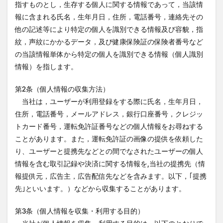
指すものとし，生存する個人に関する情報であって，当該情
竹熊
米津米店
赤牛
近江屋
阿蘇
報に含まれる氏名，生年月日，住所，電話番号，連絡先その
阿蘇くまもと空港
阿蘇グルメ
阿蘇ツーリング
他の記述等により特定の個人を識別できる情報及び容貌，指
紋，声紋にかかるデータ，及び健康保険証の保険者番号など
阿蘇駅
食堂
鰻
麦わらの一味
の当該情報単体から特定の個人を識別できる情報（個人識別
情報）を指します。
検索
第2条（個人情報の収集方法）
当社は，ユーザーが利用登録をする際に氏名，生年月日，
住所，電話番号，メールアドレス，銀行口座番号，クレジッ
トカード番号，運転免許証番号などの個人情報をお尋ねする
ことがあります。また，運転免許証の画像の提供を依頼した
り、ユーザーと提携先などとの間でなされたユーザーの個人
情報を含む取引記録や決済に関する情報を,当社の提携先（情
報提供元，広告主，広告配信先などを含みます。以下，｢提携
先｣といいます。）などから収集することがあります。
第3条（個人情報を収集・利用する目的）