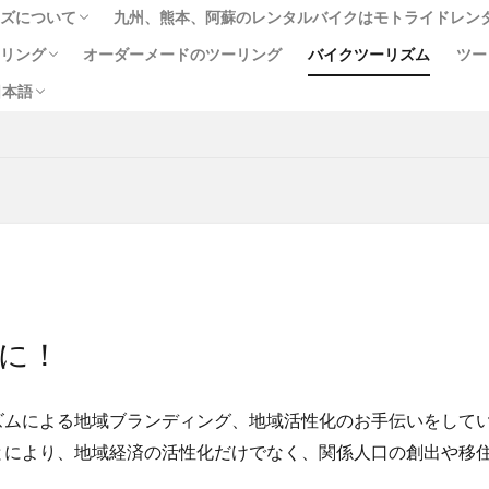
ーズについて
九州、熊本、阿蘇のレンタルバイクはモトライドレン
English
中文 (台灣)
ไทย
）
ーリング
オーダーメードのツーリング
バイクツーリズム
ツー
ジ
リシー
款
約款
する法律に基づく表示
日本語
ス（イルカウォッチング付）
らの一味の像めぐりコース
English
中文 (台灣)
ไทย
か牛
あか牛の館
くまモン
わいた温泉
エミナース
オー
）
ルメ
サウナ
ステッカー
ツアー
ツーリング
バイク
フェアフィールド
ホルモン
ホンダ
モトライドツアーズ
モーニング
ランチ
レンタル
レンタルバイク
ワンピー
人吉
人吉球磨
像
南小国
南阿蘇村
喫茶竹熊
温泉
焼肉
熊本
熊本ツーリング
熊本工場
熊本空港
牛
近江屋
阿蘇
阿蘇くまもと空港
阿蘇グルメ
阿蘇ツー
に！
麦わらの一味
ムによる地域ブランディング、地域活性化のお手伝いをして
検索
により、地域経済の活性化だけでなく、関係人口の創出や移住