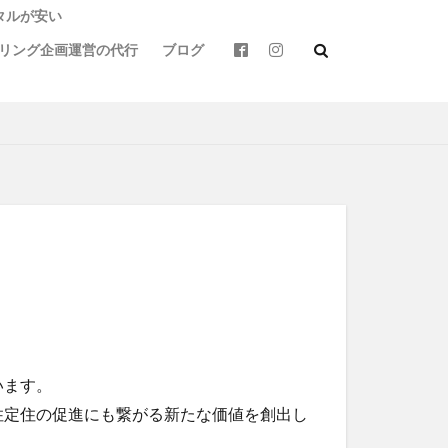
タルが安い
リング企画運営の代行
ブログ
トバイ
カフェ
バイクウェア
モトライドレンタル
ス
天草
定食
球磨
竹熊
リング
阿蘇駅
います。
定住の促進にも繋がる新たな価値を創出し