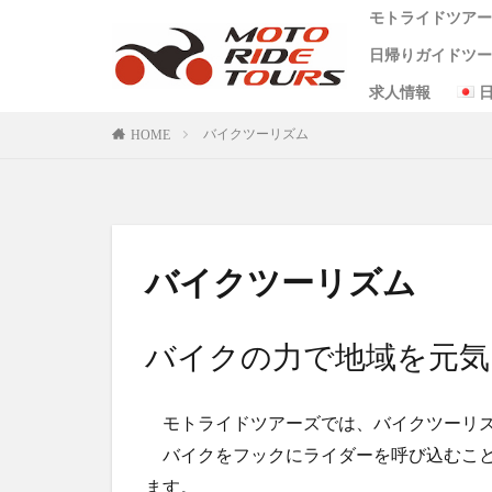
モトライドツア
（4時間&8時間
日帰りガイドツ
会社概要
代表者メッセー
ビジョン
サイトポリシー
プライバシーポ
ガイドツアー約
レンタルバイク
特定商取引に関
求人情報
タグ
阿蘇 1日 コース
阿蘇半日コース
天草日帰りコー
ワンピース麦わ
バイクツーリズム
HOME
One Piece
あ
（4時間&8時間
クシタニ
グ
バイクレンタル
モーターサイクル
バイクツーリズム
九州ツーリング
小国
水俣
米津米店
赤
バイクの力で地域を元気
食堂
鰻
モトライドツアーズでは、バイクツーリズ
バイクをフックにライダーを呼び込むこと
ます。