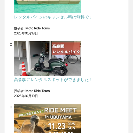
竹熊
米津米店
赤牛
近江屋
阿蘇
阿蘇くまもと空港
阿蘇グルメ
阿蘇ツーリング
レンタルバイクのキャンセル料は無料です！
阿蘇駅
食堂
鰻
麦わらの一味
投稿者: Moto Ride Tours
2025年10月18日
検索
高森駅にレンタルスポットができました！
投稿者: Moto Ride Tours
2025年10月10日