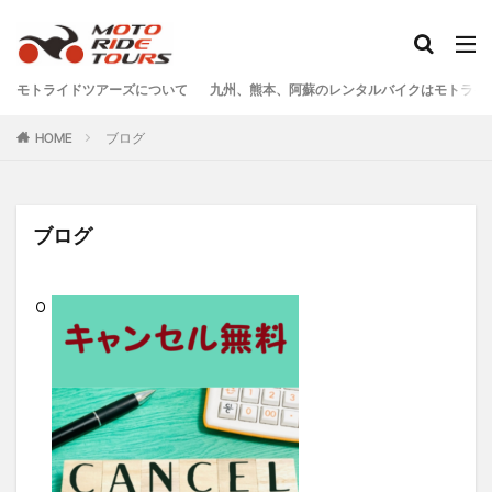
タグ
モトライドツアーズについて
九州、熊本、阿蘇のレンタルバイクはモトライ
One Piece
あか牛
あか牛の館
くまモン
HOME
ブログ
わいた温泉
エミナース
オートバイ
カフェ
クシタニ
グルメ
サウナ
ステッカー
ツアー
ツーリング
バイク
バイクウェア
ブログ
バイクレンタル
フェアフィールド
ホルモン
ホンダ
モトライドツアーズ
モトライドレンタル
モーターサイクル
モーニング
ランチ
レンタル
レンタルバイク
ワンピース
九州ツーリング
人吉
人吉球磨
像
南小国
南阿蘇村
喫茶竹熊
天草
定食
小国
水俣
温泉
焼肉
熊本
熊本ツーリング
熊本工場
熊本空港
球磨