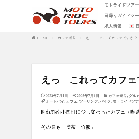
モトライドツア
（4時間&8時間
日帰りガイドツ
会社概要
代表者メッセー
ビジョン
サイトポリシー
プライバシーポ
ガイドツアー約
レンタルバイク
特定商取引に関
求人情報
タグ
阿蘇 1日 コース
阿蘇半日コース
天草日帰りコー
ワンピース麦わ
カフェ巡り
えっ これってカフェですか？
HOME
One Piece
あ
（4時間&8時間
クシタニ
グ
バイクレンタル
モーターサイクル
えっ これってカフェ
九州ツーリング
小国
水俣
2023年7月1日
2023年7月1日
米津米店
カフェ巡り
,
グル
赤
オートバイ
,
カフェ
,
ツーリング
,
バイク
,
モトライドツア
食堂
鰻
阿蘇郡南小国町に少し変わったカフェ（喫
その名も「喫茶 竹熊」。