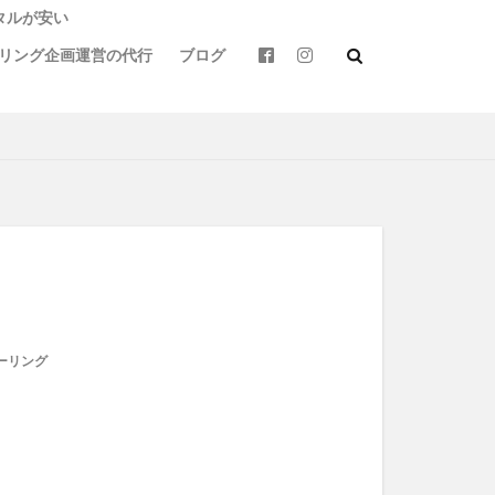
タルが安い
リング企画運営の代行
ブログ
トバイ
カフェ
バイクウェア
モトライドレンタル
ス
天草
定食
球磨
竹熊
リング
阿蘇駅
ーリング