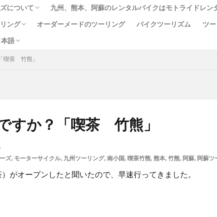
ーズについて
九州、熊本、阿蘇のレンタルバイクはモトライドレン
English
中文 (台灣)
ไทย
）
ーリング
オーダーメードのツーリング
バイクツーリズム
ツー
ジ
リシー
款
約款
する法律に基づく表示
日本語
ス（イルカウォッチング付）
らの一味の像めぐりコース
「喫茶 竹熊」
English
中文 (台灣)
ไทย
か牛
あか牛の館
くまモン
わいた温泉
エミナース
オー
）
ルメ
サウナ
ステッカー
ツアー
ツーリング
バイク
フェアフィールド
ホルモン
ホンダ
モトライドツアーズ
モーニング
ランチ
レンタル
レンタルバイク
ワンピー
ですか？「喫茶 竹熊」
人吉
人吉球磨
像
南小国
南阿蘇村
喫茶竹熊
温泉
焼肉
熊本
熊本ツーリング
熊本工場
熊本空港
メ
牛
近江屋
阿蘇
阿蘇くまもと空港
阿蘇グルメ
阿蘇ツー
ーズ
,
モーターサイクル
,
九州ツーリング
,
南小国
,
喫茶竹熊
,
熊本
,
竹熊
,
阿蘇
,
阿蘇ツ
麦わらの一味
茶）がオープンしたと聞いたので、早速行ってきました。
検索