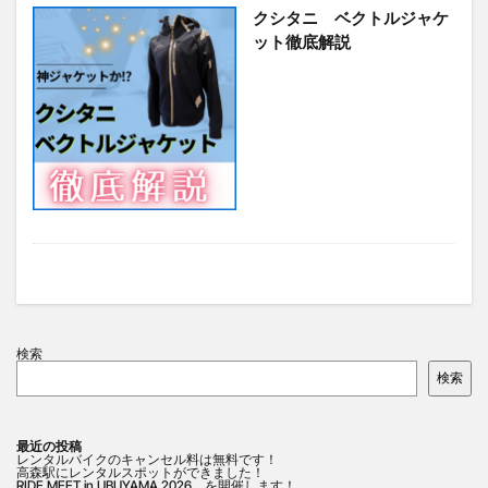
クシタニ ベクトルジャケ
竹熊
米津米店
赤牛
近江屋
阿蘇
ット徹底解説
阿蘇くまもと空港
阿蘇グルメ
阿蘇ツーリング
阿蘇駅
食堂
鰻
麦わらの一味
検索
検索
検索
最近の投稿
レンタルバイクのキャンセル料は無料です！
高森駅にレンタルスポットができました！
RIDE MEET in UBUYAMA 2026 を開催します！