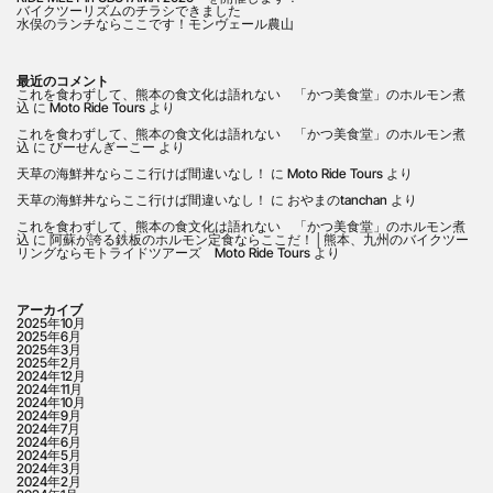
バイクツーリズムのチラシできました
水俣のランチならここです！モンヴェール農山
最近のコメント
これを食わずして、熊本の食文化は語れない 「かつ美食堂」のホルモン煮
込
に
Moto Ride Tours
より
これを食わずして、熊本の食文化は語れない 「かつ美食堂」のホルモン煮
込
に
びーせんぎーこー
より
天草の海鮮丼ならここ行けば間違いなし！
に
Moto Ride Tours
より
天草の海鮮丼ならここ行けば間違いなし！
に
おやまのtanchan
より
これを食わずして、熊本の食文化は語れない 「かつ美食堂」のホルモン煮
込
に
阿蘇が誇る鉄板のホルモン定食ならここだ！│熊本、九州のバイクツー
リングならモトライドツアーズ Moto Ride Tours
より
アーカイブ
2025年10月
2025年6月
2025年3月
2025年2月
2024年12月
2024年11月
2024年10月
2024年9月
2024年7月
2024年6月
2024年5月
2024年3月
2024年2月