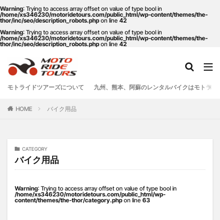
Warning
: Trying to access array offset on value of type bool in
/home/xs346230/motoridetours.com/public_html/wp-content/themes/the-
thor/inc/seo/description_robots.php
on line
42
Warning
: Trying to access array offset on value of type bool in
タグ
/home/xs346230/motoridetours.com/public_html/wp-content/themes/the-
thor/inc/seo/description_robots.php
on line
42
One Piece
あか牛
あか牛の館
くまモン
わいた温泉
エミナース
オートバイ
カフェ
クシタニ
グルメ
サウナ
ステッカー
モトライドツアーズについて
九州、熊本、阿蘇のレンタルバイクはモトライ
ツアー
ツーリング
バイク
バイクウェア
HOME
バイク用品
バイクレンタル
フェアフィールド
ホルモン
ホンダ
モトライドツアーズ
モトライドレンタル
モーターサイクル
モーニング
ランチ
CATEGORY
レンタル
レンタルバイク
ワンピース
バイク用品
九州ツーリング
人吉
人吉球磨
像
南小国
南阿蘇村
喫茶竹熊
天草
定食
Warning
: Trying to access array offset on value of type bool in
/home/xs346230/motoridetours.com/public_html/wp-
content/themes/the-thor/category.php
on line
63
小国
水俣
温泉
焼肉
熊本
熊本ツーリング
熊本工場
熊本空港
球磨