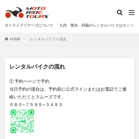
タグ
モトライドツアーズについて
九州、熊本、阿蘇のレンタルバイクはモトライ
One Piece
あか牛
あか牛の館
くまモン
HOME
レンタルバイクの流れ
わいた温泉
エミナース
オートバイ
カフェ
クシタニ
グルメ
サウナ
ステッカー
ツアー
ツーリング
バイク
バイクウェア
レンタルバイクの流れ
バイクレンタル
フェアフィールド
ホルモン
① 予約ページで予約
ホンダ
モトライドツアーズ
モトライドレンタル
当日予約の場合は、予約前に公式ラインまたはお電話でご連
モーターサイクル
モーニング
ランチ
絡いただくとスムーズです。
レンタル
レンタルバイク
ワンピース
０８０−７５９５−３４９３
九州ツーリング
人吉
人吉球磨
像
南小国
南阿蘇村
喫茶竹熊
天草
定食
小国
水俣
温泉
焼肉
熊本
熊本ツーリング
熊本工場
熊本空港
球磨