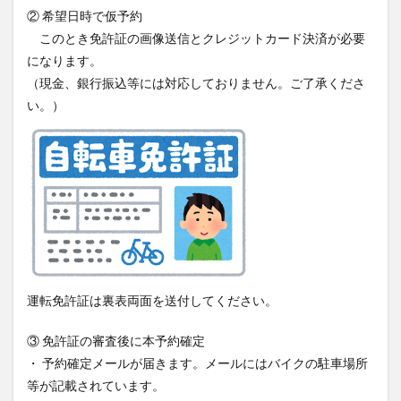
② 希望日時で仮予約
竹熊
米津米店
赤牛
近江屋
阿蘇
このとき免許証の画像送信とクレジットカード決済が必要
阿蘇くまもと空港
阿蘇グルメ
阿蘇ツーリング
になります。
阿蘇駅
食堂
鰻
麦わらの一味
（現金、銀行振込等には対応しておりません。ご了承くださ
い。）
検索
運転免許証は裏表両面を送付してください。
③ 免許証の審査後に本予約確定
・ 予約確定メールが届きます。メールにはバイクの駐車場所
等が記載されています。