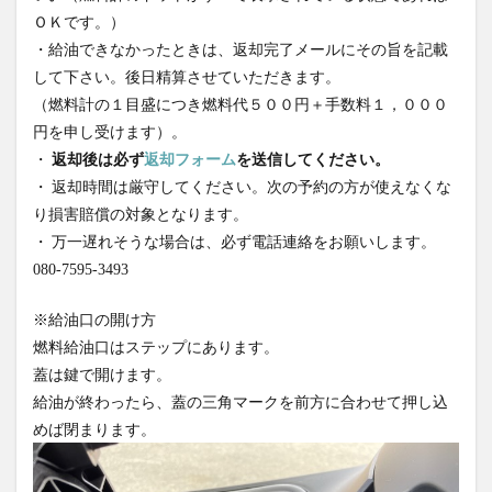
ＯＫです。）
・給油できなかったときは、返却完了メールにその旨を記載
して下さい。後日精算させていただきます。
（燃料計の１目盛につき燃料代５００円＋手数料１，０００
円を申し受けます）。
・
返却後は必ず
返却フォーム
を送信してください。
・ 返却時間は厳守してください。次の予約の方が使えなくな
り損害賠償の対象となります。
・ 万一遅れそうな場合は、必ず電話連絡をお願いします。
080-7595-3493
※給油口の開け方
燃料給油口はステップにあります。
蓋は鍵で開けます。
給油が終わったら、蓋の三角マークを前方に合わせて押し込
めば閉まります。