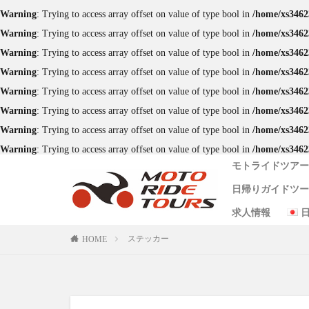
Warning
: Trying to access array offset on value of type bool in
/home/xs3462
（4時間&8時間
Warning
: Trying to access array offset on value of type bool in
/home/xs3462
Warning
: Trying to access array offset on value of type bool in
/home/xs3462
タグ
Warning
: Trying to access array offset on value of type bool in
/home/xs3462
One Piece
あ
Warning
: Trying to access array offset on value of type bool in
/home/xs3462
クシタニ
グ
Warning
: Trying to access array offset on value of type bool in
/home/xs3462
Warning
: Trying to access array offset on value of type bool in
/home/xs3462
バイクレンタル
Warning
: Trying to access array offset on value of type bool in
/home/xs3462
モーターサイクル
モトライドツア
九州ツーリング
日帰りガイドツ
小国
水俣
会社概要
代表者メッセー
ビジョン
サイトポリシー
プライバシーポ
ガイドツアー約
レンタルバイク
特定商取引に関
求人情報
米津米店
赤
阿蘇 1日 コース
阿蘇半日コース
天草日帰りコー
ワンピース麦わ
食堂
鰻
ステッカー
HOME
（4時間&8時間