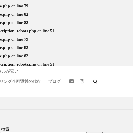
le.php
on line
79
le.php
on line
82
le.php
on line
82
scription_robots.php
on line
51
トバイ
カフェ
le.php
on line
79
バイクウェア
le.php
on line
82
le.php
on line
82
モトライドレンタル
scription_robots.php
on line
51
ス
タルが安い
天草
定食
リング企画運営の代行
ブログ
球磨
竹熊
リング
阿蘇駅
検索