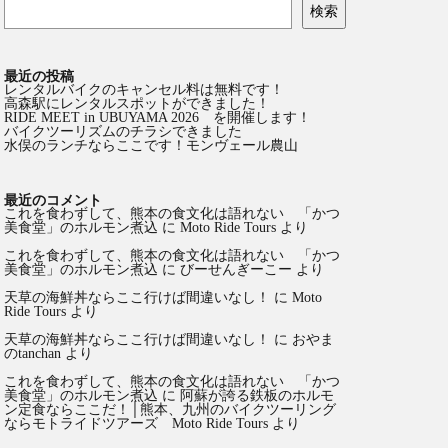
検索
最近の投稿
レンタルバイクのキャンセル料は無料です！
高森駅にレンタルスポットができました！
RIDE MEET in UBUYAMA 2026 を開催します！
バイクツーリズムのチラシできました
水俣のランチならここです！モンヴェール農山
最近のコメント
これを食わずして、熊本の食文化は語れない 「かつ
美食堂」のホルモン煮込
に
Moto Ride Tours
より
これを食わずして、熊本の食文化は語れない 「かつ
美食堂」のホルモン煮込
に
びーせんぎーこー
より
天草の海鮮丼ならここ行けば間違いなし！
に
Moto
Ride Tours
より
天草の海鮮丼ならここ行けば間違いなし！
に
おやま
のtanchan
より
これを食わずして、熊本の食文化は語れない 「かつ
美食堂」のホルモン煮込
に
阿蘇が誇る鉄板のホルモ
ン定食ならここだ！│熊本、九州のバイクツーリング
ならモトライドツアーズ Moto Ride Tours
より