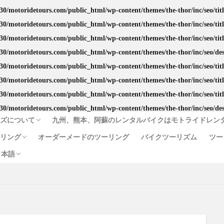
30/motoridetours.com/public_html/wp-content/themes/the-thor/inc/seo/tit
English
中文 (台灣)
ไทย
）
30/motoridetours.com/public_html/wp-content/themes/the-thor/inc/seo/tit
30/motoridetours.com/public_html/wp-content/themes/the-thor/inc/seo/tit
30/motoridetours.com/public_html/wp-content/themes/the-thor/inc/seo/de
か牛
あか牛の館
くまモン
わいた温泉
エミナース
オー
30/motoridetours.com/public_html/wp-content/themes/the-thor/inc/seo/tit
ルメ
サウナ
ステッカー
ツアー
ツーリング
バイク
30/motoridetours.com/public_html/wp-content/themes/the-thor/inc/seo/tit
30/motoridetours.com/public_html/wp-content/themes/the-thor/inc/seo/tit
フェアフィールド
ホルモン
ホンダ
モトライドツアーズ
30/motoridetours.com/public_html/wp-content/themes/the-thor/inc/seo/de
モーニング
ランチ
レンタル
レンタルバイク
ワンピー
ーズについて
九州、熊本、阿蘇のレンタルバイクはモトライドレン
人吉
人吉球磨
像
南小国
南阿蘇村
喫茶竹熊
ーリング
オーダーメードのツーリング
バイクツーリズム
ツー
温泉
焼肉
熊本
熊本ツーリング
熊本工場
熊本空港
ジ
リシー
款
約款
する法律に基づく表示
日本語
牛
近江屋
阿蘇
阿蘇くまもと空港
阿蘇グルメ
阿蘇ツー
ス（イルカウォッチング付）
らの一味の像めぐりコース
麦わらの一味
English
中文 (台灣)
ไทย
）
検索