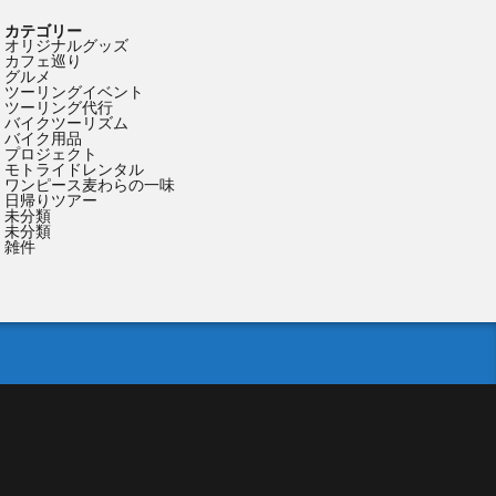
カテゴリー
オリジナルグッズ
カフェ巡り
グルメ
ツーリングイベント
ツーリング代行
バイクツーリズム
バイク用品
プロジェクト
モトライドレンタル
ワンピース麦わらの一味
日帰りツアー
未分類
未分類
雑件