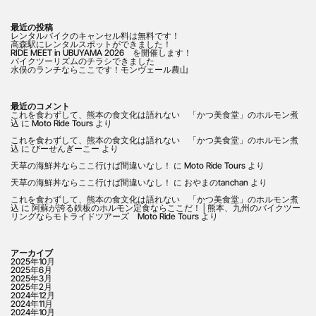
最近の投稿
レンタルバイクのキャンセル料は無料です！
高森駅にレンタルスポットができました！
RIDE MEET in UBUYAMA 2026 を開催します！
バイクツーリズムのチラシできました
水俣のランチならここです！モンヴェール農山
最近のコメント
これを食わずして、熊本の食文化は語れない 「かつ美食堂」のホルモン煮
込
に
Moto Ride Tours
より
これを食わずして、熊本の食文化は語れない 「かつ美食堂」のホルモン煮
込
に
びーせんぎーこー
より
天草の海鮮丼ならここ行けば間違いなし！
に
Moto Ride Tours
より
天草の海鮮丼ならここ行けば間違いなし！
に
おやまのtanchan
より
これを食わずして、熊本の食文化は語れない 「かつ美食堂」のホルモン煮
込
に
阿蘇が誇る鉄板のホルモン定食ならここだ！│熊本、九州のバイクツー
リングならモトライドツアーズ Moto Ride Tours
より
アーカイブ
2025年10月
2025年6月
2025年3月
2025年2月
2024年12月
2024年11月
2024年10月