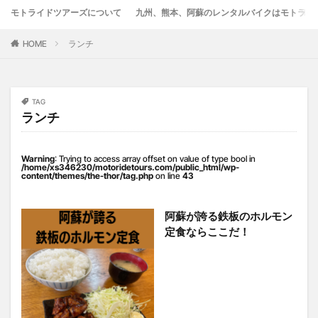
モトライドツアーズについて
九州、熊本、阿蘇のレンタルバイクはモトライ
竹熊
米津米店
赤牛
近江屋
阿蘇
阿蘇くまもと空港
阿蘇グルメ
阿蘇ツーリング
HOME
ランチ
阿蘇駅
食堂
鰻
麦わらの一味
検索
TAG
ランチ
Warning
: Trying to access array offset on value of type bool in
/home/xs346230/motoridetours.com/public_html/wp-
content/themes/the-thor/tag.php
on line
43
阿蘇が誇る鉄板のホルモン
定食ならここだ！