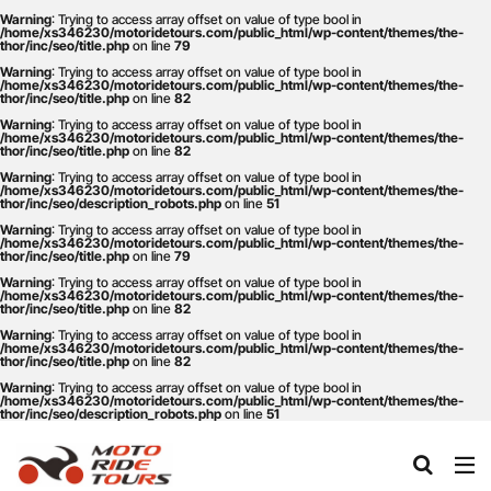
Warning
: Trying to access array offset on value of type bool in
/home/xs346230/motoridetours.com/public_html/wp-content/themes/the-
thor/inc/seo/title.php
on line
79
Warning
: Trying to access array offset on value of type bool in
タグ
/home/xs346230/motoridetours.com/public_html/wp-content/themes/the-
thor/inc/seo/title.php
on line
82
One Piece
あか牛
あか牛の館
くまモン
Warning
: Trying to access array offset on value of type bool in
/home/xs346230/motoridetours.com/public_html/wp-content/themes/the-
thor/inc/seo/title.php
on line
82
わいた温泉
エミナース
オートバイ
カフェ
Warning
: Trying to access array offset on value of type bool in
クシタニ
グルメ
サウナ
ステッカー
/home/xs346230/motoridetours.com/public_html/wp-content/themes/the-
thor/inc/seo/description_robots.php
on line
51
ツアー
ツーリング
バイク
バイクウェア
Warning
: Trying to access array offset on value of type bool in
/home/xs346230/motoridetours.com/public_html/wp-content/themes/the-
バイクレンタル
フェアフィールド
ホルモン
thor/inc/seo/title.php
on line
79
Warning
: Trying to access array offset on value of type bool in
ホンダ
モトライドツアーズ
モトライドレンタル
/home/xs346230/motoridetours.com/public_html/wp-content/themes/the-
thor/inc/seo/title.php
on line
82
モーターサイクル
モーニング
ランチ
Warning
: Trying to access array offset on value of type bool in
/home/xs346230/motoridetours.com/public_html/wp-content/themes/the-
レンタル
レンタルバイク
ワンピース
thor/inc/seo/title.php
on line
82
九州ツーリング
人吉
人吉球磨
像
Warning
: Trying to access array offset on value of type bool in
/home/xs346230/motoridetours.com/public_html/wp-content/themes/the-
thor/inc/seo/description_robots.php
on line
51
南小国
南阿蘇村
喫茶竹熊
天草
定食
小国
水俣
温泉
焼肉
熊本
熊本ツーリング
熊本工場
熊本空港
球磨