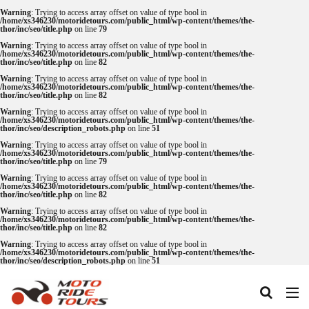
Warning
: Trying to access array offset on value of type bool in
/home/xs346230/motoridetours.com/public_html/wp-content/themes/the-
thor/inc/seo/title.php
on line
79
Warning
: Trying to access array offset on value of type bool in
タグ
/home/xs346230/motoridetours.com/public_html/wp-content/themes/the-
thor/inc/seo/title.php
on line
82
One Piece
あか牛
あか牛の館
くまモン
Warning
: Trying to access array offset on value of type bool in
/home/xs346230/motoridetours.com/public_html/wp-content/themes/the-
thor/inc/seo/title.php
on line
82
わいた温泉
エミナース
オートバイ
カフェ
Warning
: Trying to access array offset on value of type bool in
クシタニ
グルメ
サウナ
ステッカー
/home/xs346230/motoridetours.com/public_html/wp-content/themes/the-
thor/inc/seo/description_robots.php
on line
51
ツアー
ツーリング
バイク
バイクウェア
Warning
: Trying to access array offset on value of type bool in
/home/xs346230/motoridetours.com/public_html/wp-content/themes/the-
バイクレンタル
フェアフィールド
ホルモン
thor/inc/seo/title.php
on line
79
Warning
: Trying to access array offset on value of type bool in
ホンダ
モトライドツアーズ
モトライドレンタル
/home/xs346230/motoridetours.com/public_html/wp-content/themes/the-
thor/inc/seo/title.php
on line
82
モーターサイクル
モーニング
ランチ
Warning
: Trying to access array offset on value of type bool in
/home/xs346230/motoridetours.com/public_html/wp-content/themes/the-
レンタル
レンタルバイク
ワンピース
thor/inc/seo/title.php
on line
82
九州ツーリング
人吉
人吉球磨
像
Warning
: Trying to access array offset on value of type bool in
/home/xs346230/motoridetours.com/public_html/wp-content/themes/the-
thor/inc/seo/description_robots.php
on line
51
南小国
南阿蘇村
喫茶竹熊
天草
定食
小国
水俣
温泉
焼肉
熊本
熊本ツーリング
熊本工場
熊本空港
球磨