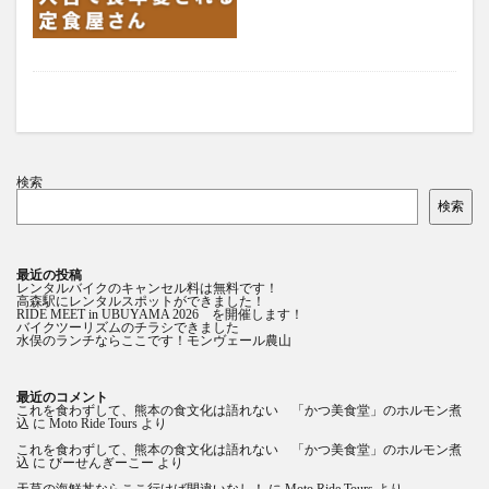
検索
検索
最近の投稿
レンタルバイクのキャンセル料は無料です！
高森駅にレンタルスポットができました！
RIDE MEET in UBUYAMA 2026 を開催します！
バイクツーリズムのチラシできました
水俣のランチならここです！モンヴェール農山
最近のコメント
これを食わずして、熊本の食文化は語れない 「かつ美食堂」のホルモン煮
込
に
Moto Ride Tours
より
これを食わずして、熊本の食文化は語れない 「かつ美食堂」のホルモン煮
込
に
びーせんぎーこー
より
天草の海鮮丼ならここ行けば間違いなし！
に
Moto Ride Tours
より