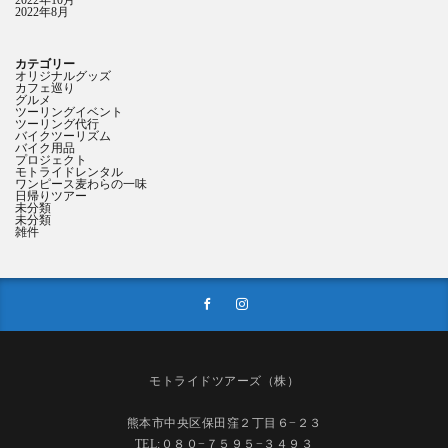
2022年8月
カテゴリー
オリジナルグッズ
カフェ巡り
グルメ
ツーリングイベント
ツーリング代行
バイクツーリズム
バイク用品
プロジェクト
モトライドレンタル
ワンピース麦わらの一味
日帰りツアー
未分類
未分類
雑件
モトライドツアーズ（株）
熊本市中央区保田窪２丁目６−２３
TEL:０８０−７５９５−３４９３