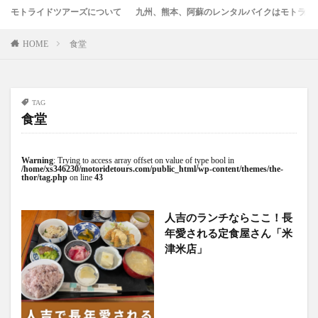
モトライドツアーズについて
九州、熊本、阿蘇のレンタルバイクはモトライ
竹熊
米津米店
赤牛
近江屋
阿蘇
阿蘇くまもと空港
阿蘇グルメ
阿蘇ツーリング
HOME
食堂
阿蘇駅
食堂
鰻
麦わらの一味
検索
TAG
食堂
Warning
: Trying to access array offset on value of type bool in
/home/xs346230/motoridetours.com/public_html/wp-content/themes/the-
thor/tag.php
on line
43
人吉のランチならここ！長
年愛される定食屋さん「米
津米店」