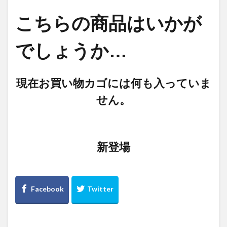
竹熊
米津米店
赤牛
近江屋
阿蘇
こちらの商品はいかが
阿蘇くまもと空港
阿蘇グルメ
阿蘇ツーリング
阿蘇駅
食堂
鰻
麦わらの一味
でしょうか…
検索
現在お買い物カゴには何も入っていま
せん。
新登場