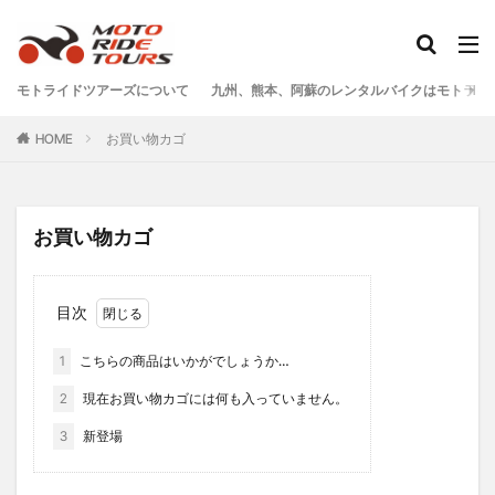
タグ
モトライドツアーズについて
九州、熊本、阿蘇のレンタルバイクはモトライ
One Piece
あか牛
あか牛の館
くまモン
HOME
お買い物カゴ
わいた温泉
エミナース
オートバイ
カフェ
クシタニ
グルメ
サウナ
ステッカー
ツアー
ツーリング
バイク
バイクウェア
お買い物カゴ
バイクレンタル
フェアフィールド
ホルモン
ホンダ
モトライドツアーズ
モトライドレンタル
目次
モーターサイクル
モーニング
ランチ
レンタル
レンタルバイク
ワンピース
1
こちらの商品はいかがでしょうか…
九州ツーリング
人吉
人吉球磨
像
2
現在お買い物カゴには何も入っていません。
南小国
南阿蘇村
喫茶竹熊
天草
定食
3
新登場
小国
水俣
温泉
焼肉
熊本
熊本ツーリング
熊本工場
熊本空港
球磨