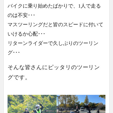
バイクに乗り始めたばかりで、1人で走る
竹熊
米津米店
赤牛
近江屋
阿蘇
阿蘇くまもと空港
阿蘇グルメ
阿蘇ツーリング
のは不安･･･
阿蘇駅
食堂
鰻
麦わらの一味
マスツーリングだと皆のスピードに付いて
いけるか心配･･･
検索
リターンライダーで久しぶりのツーリン
グ･･･
そんな皆さんにピッタリのツーリン
グです。