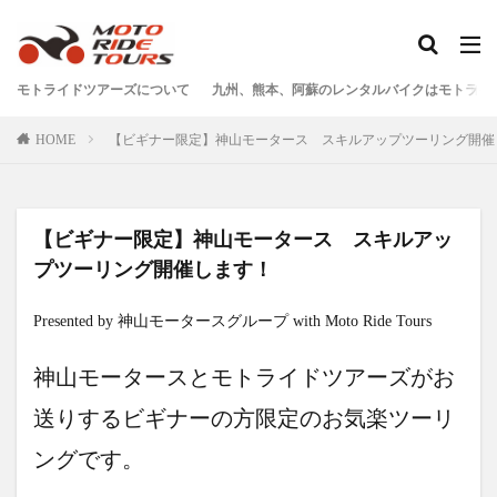
タグ
モトライドツアーズについて
九州、熊本、阿蘇のレンタルバイクはモトライ
One Piece
あか牛
あか牛の館
くまモン
HOME
【ビギナー限定】神山モータース スキルアップツーリング開催
わいた温泉
エミナース
オートバイ
カフェ
クシタニ
グルメ
サウナ
ステッカー
ツアー
ツーリング
バイク
バイクウェア
【ビギナー限定】神山モータース スキルアッ
バイクレンタル
フェアフィールド
ホルモン
プツーリング開催します！
ホンダ
モトライドツアーズ
モトライドレンタル
Presented by 神山モータースグループ with Moto Ride Tours
モーターサイクル
モーニング
ランチ
レンタル
レンタルバイク
ワンピース
神山モータースとモトライドツアーズがお
九州ツーリング
人吉
人吉球磨
像
送りするビギナーの方限定のお気楽ツーリ
南小国
南阿蘇村
喫茶竹熊
天草
定食
ングです。
小国
水俣
温泉
焼肉
熊本
熊本ツーリング
熊本工場
熊本空港
球磨