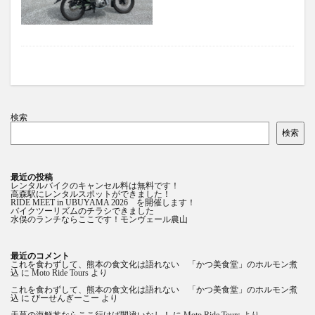
検索
検索
最近の投稿
レンタルバイクのキャンセル料は無料です！
高森駅にレンタルスポットができました！
RIDE MEET in UBUYAMA 2026 を開催します！
バイクツーリズムのチラシできました
水俣のランチならここです！モンヴェール農山
最近のコメント
これを食わずして、熊本の食文化は語れない 「かつ美食堂」のホルモン煮
込
に
Moto Ride Tours
より
これを食わずして、熊本の食文化は語れない 「かつ美食堂」のホルモン煮
込
に
びーせんぎーこー
より
天草の海鮮丼ならここ行けば間違いなし！
に
Moto Ride Tours
より