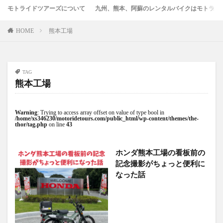
モトライドツアーズについて
九州、熊本、阿蘇のレンタルバイクはモトライ
竹熊
米津米店
赤牛
近江屋
阿蘇
阿蘇くまもと空港
阿蘇グルメ
阿蘇ツーリング
HOME
熊本工場
阿蘇駅
食堂
鰻
麦わらの一味
検索
TAG
熊本工場
Warning
: Trying to access array offset on value of type bool in
/home/xs346230/motoridetours.com/public_html/wp-content/themes/the-
thor/tag.php
on line
43
ホンダ熊本工場の看板前の
記念撮影がちょっと便利に
なった話