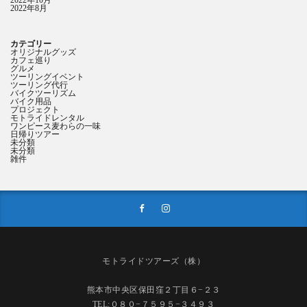
2022年8月
カテゴリー
オリジナルグッズ
カフェ巡り
グルメ
ツーリングイベント
ツーリング代行
バイクツーリズム
バイク用品
プロジェクト
モトライドレンタル
ワンピース麦わらの一味
日帰りツアー
未分類
未分類
雑件
モトライドツアーズ（株）
熊本市中央区保田窪２丁目６−２３
TEL:０８０−７５９５−３４９３