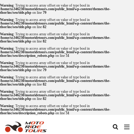
Warning
: Trying to access array offset on value of type bool in
/home/xs346230/motoridetours.com/public_html/wp-content/themes/the-
thor/inc/seo/title.php
on line
79
Warning
: Trying to access array offset on value of type bool in
タグ
/home/xs346230/motoridetours.com/public_html/wp-content/themes/the-
thor/inc/seo/title.php
on line
82
One Piece
あか牛
あか牛の館
くまモン
Warning
: Trying to access array offset on value of type bool in
/home/xs346230/motoridetours.com/public_html/wp-content/themes/the-
thor/inc/seo/title.php
on line
82
わいた温泉
エミナース
オートバイ
カフェ
Warning
: Trying to access array offset on value of type bool in
クシタニ
グルメ
サウナ
ステッカー
/home/xs346230/motoridetours.com/public_html/wp-content/themes/the-
thor/inc/seo/description_robots.php
on line
51
ツアー
ツーリング
バイク
バイクウェア
Warning
: Trying to access array offset on value of type bool in
/home/xs346230/motoridetours.com/public_html/wp-content/themes/the-
バイクレンタル
フェアフィールド
ホルモン
thor/inc/seo/title.php
on line
79
Warning
: Trying to access array offset on value of type bool in
ホンダ
モトライドツアーズ
モトライドレンタル
/home/xs346230/motoridetours.com/public_html/wp-content/themes/the-
thor/inc/seo/title.php
on line
82
モーターサイクル
モーニング
ランチ
Warning
: Trying to access array offset on value of type bool in
/home/xs346230/motoridetours.com/public_html/wp-content/themes/the-
レンタル
レンタルバイク
ワンピース
thor/inc/seo/title.php
on line
82
九州ツーリング
人吉
人吉球磨
像
Warning
: Trying to access array offset on value of type bool in
/home/xs346230/motoridetours.com/public_html/wp-content/themes/the-
thor/inc/seo/description_robots.php
on line
51
南小国
南阿蘇村
喫茶竹熊
天草
定食
小国
水俣
温泉
焼肉
熊本
熊本ツーリング
熊本工場
熊本空港
球磨