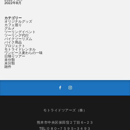
2022年8月
カテゴリー
オリジナルグッズ
カフェ巡り
グルメ
ツーリングイベント
ツーリング代行
バイクツーリズム
バイク用品
プロジェクト
モトライドレンタル
ワンピース麦わらの一味
日帰りツアー
未分類
未分類
雑件
モトライドツアーズ（株）
熊本市中央区保田窪２丁目６−２３
TEL:０８０−７５９５−３４９３