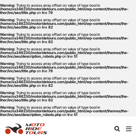
Warning
: Trying to access array offset on value of type bool in
/home/xs346230/motoridetours.com/public_html/wp-content/themes/the-
thor/inc/seo/title.php
on line
79
Warning
: Trying to access array offset on value of type bool in
タグ
/home/xs346230/motoridetours.com/public_html/wp-content/themes/the-
thor/inc/seo/title.php
on line
82
One Piece
あか牛
あか牛の館
くまモン
Warning
: Trying to access array offset on value of type bool in
/home/xs346230/motoridetours.com/public_html/wp-content/themes/the-
thor/inc/seo/title.php
on line
82
わいた温泉
エミナース
オートバイ
カフェ
Warning
: Trying to access array offset on value of type bool in
クシタニ
グルメ
サウナ
ステッカー
/home/xs346230/motoridetours.com/public_html/wp-content/themes/the-
thor/inc/seo/description_robots.php
on line
51
ツアー
ツーリング
バイク
バイクウェア
Warning
: Trying to access array offset on value of type bool in
/home/xs346230/motoridetours.com/public_html/wp-content/themes/the-
バイクレンタル
フェアフィールド
ホルモン
thor/inc/seo/title.php
on line
79
Warning
: Trying to access array offset on value of type bool in
ホンダ
モトライドツアーズ
モトライドレンタル
/home/xs346230/motoridetours.com/public_html/wp-content/themes/the-
thor/inc/seo/title.php
on line
82
モーターサイクル
モーニング
ランチ
Warning
: Trying to access array offset on value of type bool in
/home/xs346230/motoridetours.com/public_html/wp-content/themes/the-
レンタル
レンタルバイク
ワンピース
thor/inc/seo/title.php
on line
82
九州ツーリング
人吉
人吉球磨
像
Warning
: Trying to access array offset on value of type bool in
/home/xs346230/motoridetours.com/public_html/wp-content/themes/the-
thor/inc/seo/description_robots.php
on line
51
南小国
南阿蘇村
喫茶竹熊
天草
定食
小国
水俣
温泉
焼肉
熊本
熊本ツーリング
熊本工場
熊本空港
球磨