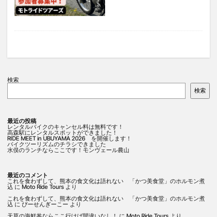
検索
検索
最近の投稿
レンタルバイクのキャンセル料は無料です！
高森駅にレンタルスポットができました！
RIDE MEET in UBUYAMA 2026 を開催します！
バイクツーリズムのチラシできました
水俣のランチならここです！モンヴェール農山
最近のコメント
これを食わずして、熊本の食文化は語れない 「かつ美食堂」のホルモン煮
込
に
Moto Ride Tours
より
これを食わずして、熊本の食文化は語れない 「かつ美食堂」のホルモン煮
込
に
びーせんぎーこー
より
天草の海鮮丼ならここ行けば間違いなし！
に
Moto Ride Tours
より