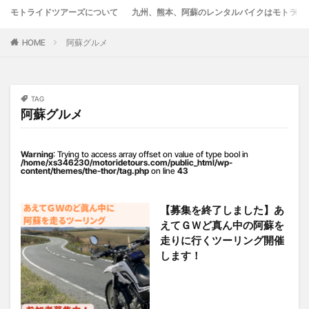
モトライドツアーズについて
九州、熊本、阿蘇のレンタルバイクはモトライ
竹熊
米津米店
赤牛
近江屋
阿蘇
阿蘇くまもと空港
阿蘇グルメ
阿蘇ツーリング
HOME
阿蘇グルメ
阿蘇駅
食堂
鰻
麦わらの一味
検索
TAG
阿蘇グルメ
Warning
: Trying to access array offset on value of type bool in
/home/xs346230/motoridetours.com/public_html/wp-
content/themes/the-thor/tag.php
on line
43
【募集を終了しました】あ
えてＧＷど真ん中の阿蘇を
走りに行くツーリング開催
します！