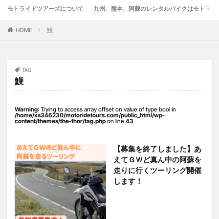
モトライドツアーズについて
九州、熊本、阿蘇のレンタルバイクはモトライ
竹熊
米津米店
赤牛
近江屋
阿蘇
阿蘇くまもと空港
阿蘇グルメ
阿蘇ツーリング
HOME
鰻
阿蘇駅
食堂
鰻
麦わらの一味
検索
TAG
鰻
Warning
: Trying to access array offset on value of type bool in
/home/xs346230/motoridetours.com/public_html/wp-
content/themes/the-thor/tag.php
on line
43
【募集を終了しました】あ
えてＧＷど真ん中の阿蘇を
走りに行くツーリング開催
します！