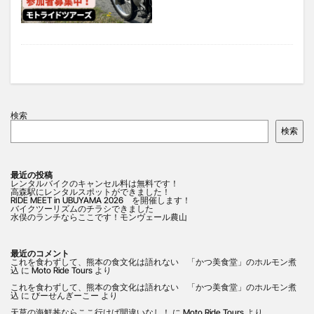
検索
検索
最近の投稿
レンタルバイクのキャンセル料は無料です！
高森駅にレンタルスポットができました！
RIDE MEET in UBUYAMA 2026 を開催します！
バイクツーリズムのチラシできました
水俣のランチならここです！モンヴェール農山
最近のコメント
これを食わずして、熊本の食文化は語れない 「かつ美食堂」のホルモン煮
込
に
Moto Ride Tours
より
これを食わずして、熊本の食文化は語れない 「かつ美食堂」のホルモン煮
込
に
びーせんぎーこー
より
天草の海鮮丼ならここ行けば間違いなし！
に
Moto Ride Tours
より