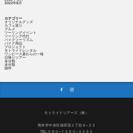
2022年8月
カテゴリー
オリジナルグッズ
カフェ巡り
グルメ
ツーリングイベント
ツーリング代行
バイクツーリズム
バイク用品
プロジェクト
モトライドレンタル
ワンピース麦わらの一味
日帰りツアー
未分類
未分類
雑件
モトライドツアーズ（株）
熊本市中央区保田窪２丁目６−２３
TEL:０８０−７５９５−３４９３