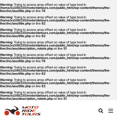
Warning
: Trying to access array offset on value of type bool in
/home/xs346230/motoridetours.com/public_html/wp-content/themes/the-
thor/inc/seo/title.php
on line
79
Warning
: Trying to access array offset on value of type bool in
タグ
/home/xs346230/motoridetours.com/public_html/wp-content/themes/the-
thor/inc/seo/title.php
on line
82
One Piece
あか牛
あか牛の館
くまモン
Warning
: Trying to access array offset on value of type bool in
/home/xs346230/motoridetours.com/public_html/wp-content/themes/the-
thor/inc/seo/title.php
on line
82
わいた温泉
エミナース
オートバイ
カフェ
Warning
: Trying to access array offset on value of type bool in
クシタニ
グルメ
サウナ
ステッカー
/home/xs346230/motoridetours.com/public_html/wp-content/themes/the-
thor/inc/seo/description_robots.php
on line
51
ツアー
ツーリング
バイク
バイクウェア
Warning
: Trying to access array offset on value of type bool in
/home/xs346230/motoridetours.com/public_html/wp-content/themes/the-
バイクレンタル
フェアフィールド
ホルモン
thor/inc/seo/title.php
on line
79
Warning
: Trying to access array offset on value of type bool in
ホンダ
モトライドツアーズ
モトライドレンタル
/home/xs346230/motoridetours.com/public_html/wp-content/themes/the-
thor/inc/seo/title.php
on line
82
モーターサイクル
モーニング
ランチ
Warning
: Trying to access array offset on value of type bool in
/home/xs346230/motoridetours.com/public_html/wp-content/themes/the-
レンタル
レンタルバイク
ワンピース
thor/inc/seo/title.php
on line
82
九州ツーリング
人吉
人吉球磨
像
Warning
: Trying to access array offset on value of type bool in
/home/xs346230/motoridetours.com/public_html/wp-content/themes/the-
thor/inc/seo/description_robots.php
on line
51
南小国
南阿蘇村
喫茶竹熊
天草
定食
小国
水俣
温泉
焼肉
熊本
熊本ツーリング
熊本工場
熊本空港
球磨