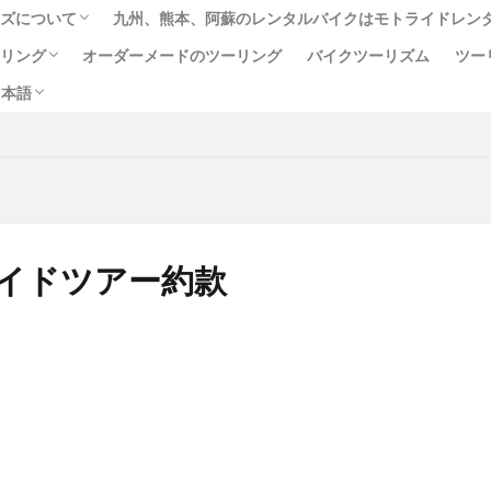
ーズについて
九州、熊本、阿蘇のレンタルバイクはモトライドレン
English
中文 (台灣)
ไทย
）
ーリング
オーダーメードのツーリング
バイクツーリズム
ツー
ジ
リシー
款
約款
する法律に基づく表示
日本語
ス（イルカウォッチング付）
らの一味の像めぐりコース
English
中文 (台灣)
ไทย
あか牛
あか牛の館
くまモン
わいた温泉
エミナース
オ
）
ルメ
サウナ
ステッカー
ツアー
ツーリング
バイク
フェアフィールド
ホルモン
ホンダ
モトライドツアーズ
モーニング
ランチ
レンタル
レンタルバイク
ワンピー
イドツアー約款
人吉
人吉球磨
像
南小国
南阿蘇村
喫茶竹熊
温泉
焼肉
熊本
熊本ツーリング
熊本工場
熊本空港
牛
近江屋
阿蘇
阿蘇くまもと空港
阿蘇グルメ
阿蘇ツー
麦わらの一味
検索