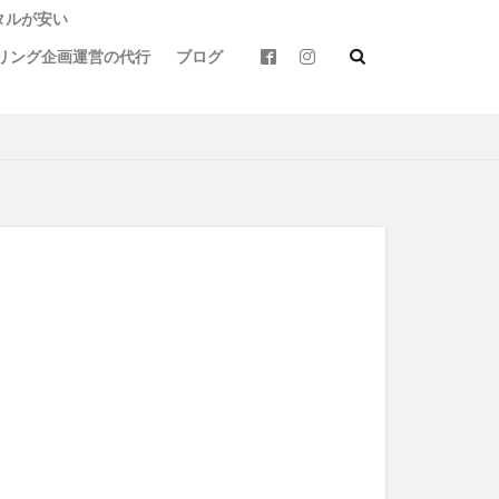
タルが安い
リング企画運営の代行
ブログ
ートバイ
カフェ
バイクウェア
モトライドレンタル
ス
天草
定食
球磨
竹熊
リング
阿蘇駅