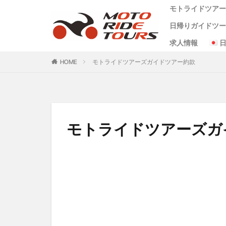
モトライドツア
（4時間&8時間
日帰りガイドツ
会社概要
代表者メッセー
ビジョン
サイトポリシー
プライバシーポ
ガイドツアー約
レンタルバイク
特定商取引に関
求人情報
タグ
阿蘇 1日 コース
阿蘇半日コース
天草日帰りコー
ワンピース麦わ
HOME
モトライドツアーズガイドツアー約款
One Piece
（4時間&8時間
クシタニ
グ
バイクレンタル
モーターサイクル
モトライドツアーズガ
九州ツーリング
小国
水俣
米津米店
赤
食堂
鰻