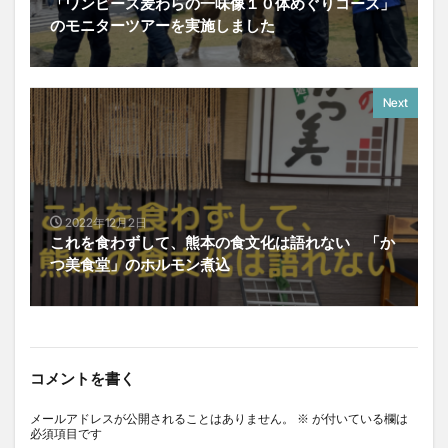
「ワンピース麦わらの一味像１０体めぐりコース」
のモニターツアーを実施しました
Next
2022年12月2日
これを食わずして、熊本の食文化は語れない 「か
つ美食堂」のホルモン煮込
コメントを書く
メールアドレスが公開されることはありません。
※
が付いている欄は
必須項目です