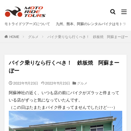
タグ
モトライドツアーズについて
九州、熊本、阿蘇のレンタルバイクはモトライ
One Piece
あか牛
あか牛の館
くまモン
HOME
グルメ
バイク乗りなら行くべき！ 鉄板焼 阿蘇まーぼー
わいた温泉
エミナース
オートバイ
カフェ
クシタニ
グルメ
サウナ
ステッカー
ツアー
ツーリング
バイク
バイクウェア
バイク乗りなら行くべき！ 鉄板焼 阿蘇まー
バイクレンタル
フェアフィールド
ホルモン
ぼー
ホンダ
モトライドツアーズ
モトライドレンタル
2022年11月23日
2022年11月23日
グルメ
モーターサイクル
モーニング
ランチ
阿蘇神社の近く、いつも店の前にバイクがズラッと停まって
レンタル
レンタルバイク
ワンピース
いる店がずっと気になっていたんです。
九州ツーリング
人吉
人吉球磨
像
（この日はたまたまバイク停まってませんでしたけど･･･）
南小国
南阿蘇村
喫茶竹熊
天草
定食
小国
水俣
温泉
焼肉
熊本
熊本ツーリング
熊本工場
熊本空港
球磨