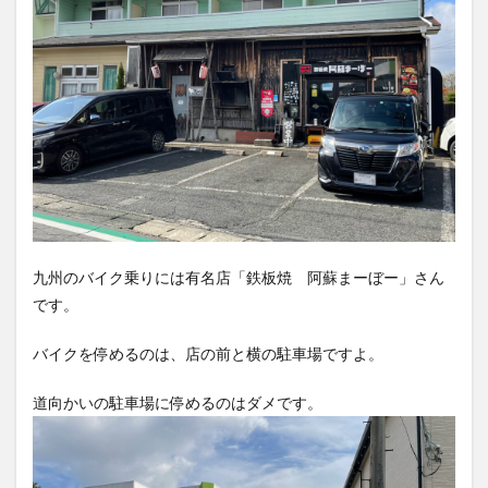
竹熊
米津米店
赤牛
近江屋
阿蘇
阿蘇くまもと空港
阿蘇グルメ
阿蘇ツーリング
阿蘇駅
食堂
鰻
麦わらの一味
検索
九州のバイク乗りには有名店「鉄板焼 阿蘇まーぼー」さん
です。
バイクを停めるのは、店の前と横の駐車場ですよ。
道向かいの駐車場に停めるのはダメです。