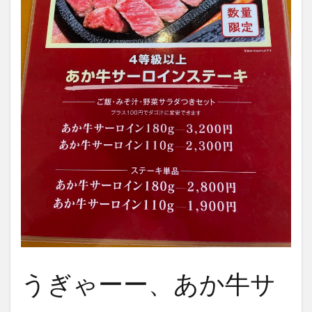
うぎゃーー、あか牛サ