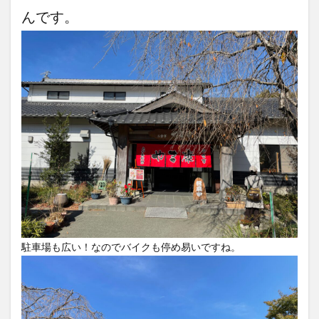
んです。
竹熊
米津米店
赤牛
近江屋
阿蘇
阿蘇くまもと空港
阿蘇グルメ
阿蘇ツーリング
阿蘇駅
食堂
鰻
麦わらの一味
検索
駐車場も広い！なのでバイクも停め易いですね。