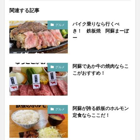
関連する記事
バイク乗りなら行くべ
グルメ
き！ 鉄板焼 阿蘇まーぼ
ー
阿蘇であか牛の焼肉ならこ
グルメ
こがおすすめ！
阿蘇が誇る鉄板のホルモン
グルメ
定食ならここだ！