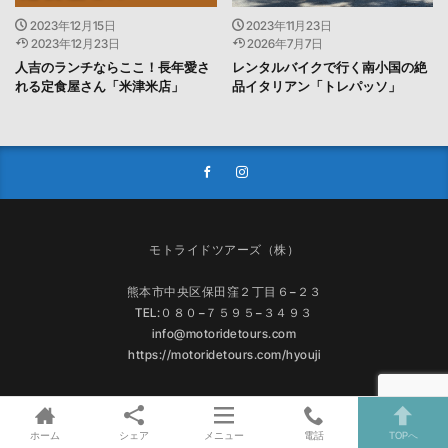
2023年12月15日
2023年11月23日
2023年12月23日
2026年7月7日
人吉のランチならここ！長年愛さ
レンタルバイクで行く南小国の絶
れる定食屋さん「米津米店」
品イタリアン「トレパッソ」
モトライドツアーズ（株）
熊本市中央区保田窪２丁目６−２３
TEL:０８０−７５９５−３４９３
info@motoridetours.com
https://motoridetours.com/hyouji
ホーム
シェア
メニュー
電話
TOPへ