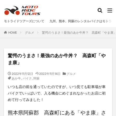
タグ
モトライドツアーズについて
九州、熊本、阿蘇のレンタルバイクはモトライ
One Piece
あか牛
あか牛の館
くまモン
HOME
グルメ
驚愕のうまさ！最強のあか牛丼？ 高森町「やま康
わいた温泉
エミナース
オートバイ
カフェ
クシタニ
グルメ
サウナ
ステッカー
ツアー
ツーリング
バイク
バイクウェア
驚愕のうまさ！最強のあか牛丼？ 高森町「や
バイクレンタル
フェアフィールド
ホルモン
ま康」
ホンダ
モトライドツアーズ
モトライドレンタル
2022年11月12日
2022年11月14日
グルメ
モーターサイクル
モーニング
ランチ
あか牛
,
バイク
,
阿蘇
レンタル
レンタルバイク
ワンピース
いつも店の前を通っていたのですが、いつ見ても駐車場が車
九州ツーリング
人吉
人吉球磨
像
バイクでいっぱいで、入る機会にめぐまれなかったお店に初
南小国
南阿蘇村
喫茶竹熊
天草
定食
めて行ってみました！
小国
水俣
温泉
焼肉
熊本
熊本県阿蘇郡 高森町にある「やま康」さ
熊本ツーリング
熊本工場
熊本空港
球磨