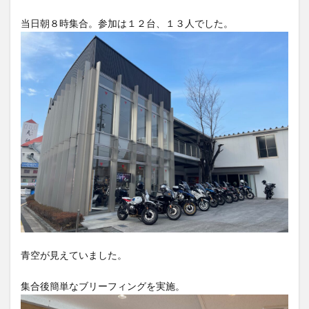
竹熊
米津米店
赤牛
近江屋
阿蘇
当日朝８時集合。参加は１２台、１３人でした。
阿蘇くまもと空港
阿蘇グルメ
阿蘇ツーリング
阿蘇駅
食堂
鰻
麦わらの一味
検索
青空が見えていました。
集合後簡単なブリーフィングを実施。