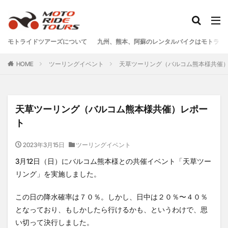
タグ
モトライドツアーズについて
九州、熊本、阿蘇のレンタルバイクはモトライ
One Piece
あか牛
あか牛の館
くまモン
HOME
ツーリングイベント
天草ツーリング（バルコム熊本様共催
わいた温泉
エミナース
オートバイ
カフェ
クシタニ
グルメ
サウナ
ステッカー
ツアー
ツーリング
バイク
バイクウェア
天草ツーリング（バルコム熊本様共催）レポー
バイクレンタル
フェアフィールド
ホルモン
ト
ホンダ
モトライドツアーズ
モトライドレンタル
2023年3月15日
ツーリングイベント
モーターサイクル
モーニング
ランチ
3月12日（日）にバルコム熊本様との共催イベント「天草ツー
レンタル
レンタルバイク
ワンピース
リング」を実施しました。
九州ツーリング
人吉
人吉球磨
像
南小国
南阿蘇村
喫茶竹熊
天草
定食
この日の降水確率は７０％。しかし、日中は２０％〜４０％
となっており、もしかしたら行けるかも、というわけで、思
小国
水俣
温泉
焼肉
熊本
い切って決行しました。
熊本ツーリング
熊本工場
熊本空港
球磨