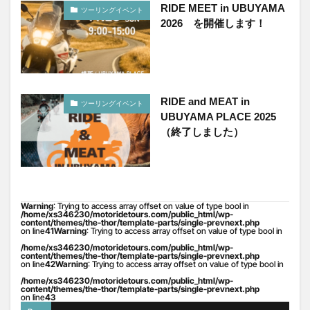
RIDE MEET in UBUYAMA
ツーリングイベント
2026 を開催します！
RIDE and MEAT in
ツーリングイベント
UBUYAMA PLACE 2025
（終了しました）
Warning
: Trying to access array offset on value of type bool in
/home/xs346230/motoridetours.com/public_html/wp-
content/themes/the-thor/template-parts/single-prevnext.php
on line
41
Warning
: Trying to access array offset on value of type bool in
/home/xs346230/motoridetours.com/public_html/wp-
content/themes/the-thor/template-parts/single-prevnext.php
on line
42
Warning
: Trying to access array offset on value of type bool in
/home/xs346230/motoridetours.com/public_html/wp-
content/themes/the-thor/template-parts/single-prevnext.php
on line
43