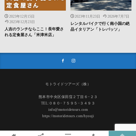
2023年12月15日
2023年11月23日
2026年7月7日
2023年12月23日
レンタルバイクで行く南小国の絶
人吉のランチならここ！長年愛さ
品イタリアン「トレパッソ」
れる定食屋さん「米津米店」
モトライドツアーズ（株）
熊本市中央区保田窪２丁目６−２３
TEL:０８０−７５９５−３４９３
info@motoridetours.com
https://motoridetours.com/hyouji