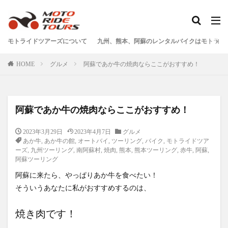
タグ
モトライドツアーズについて
九州、熊本、阿蘇のレンタルバイクはモトライ
One Piece
あか牛
あか牛の館
くまモン
HOME
グルメ
阿蘇であか牛の焼肉ならここがおすすめ！
わいた温泉
エミナース
オートバイ
カフェ
クシタニ
グルメ
サウナ
ステッカー
ツアー
ツーリング
バイク
バイクウェア
阿蘇であか牛の焼肉ならここがおすすめ！
バイクレンタル
フェアフィールド
ホルモン
2023年3月29日
2023年4月7日
グルメ
ホンダ
モトライドツアーズ
モトライドレンタル
あか牛
,
あか牛の館
,
オートバイ
,
ツーリング
,
バイク
,
モトライドツア
モーターサイクル
モーニング
ランチ
ーズ
,
九州ツーリング
,
南阿蘇村
,
焼肉
,
熊本
,
熊本ツーリング
,
赤牛
,
阿蘇
,
阿蘇ツーリング
レンタル
レンタルバイク
ワンピース
阿蘇に来たら、やっぱりあか牛を食べたい！
九州ツーリング
人吉
人吉球磨
像
そういうあなたに私がおすすめするのは、
南小国
南阿蘇村
喫茶竹熊
天草
定食
小国
水俣
温泉
焼肉
熊本
焼き肉です！
熊本ツーリング
熊本工場
熊本空港
球磨