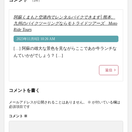
（1件）
阿蘇くまもと空港内でレンタルバイクできます│熊本、
九州のバイクツーリングならモトライドツアーズ Moto
Ride Tours
2023年11月8日 10:26 AM
[…] 阿蘇の雄大な景色を見ながらここであか牛ランチな
んていかがでしょう？ […]
返信
コメントを書く
メールアドレスが公開されることはありません。
※
が付いている欄は
必須項目です
コメント
※