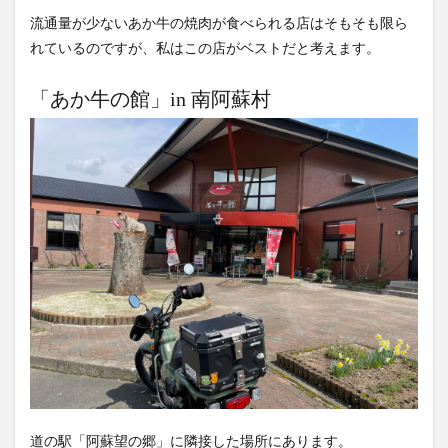
流通量が少ないあか牛の焼肉が食べられる店はそもそも限ら
竹熊
米津米店
赤牛
近江屋
阿蘇
れているのですが、私はこの店がベストだと考えます。
阿蘇くまもと空港
阿蘇グルメ
阿蘇ツーリング
阿蘇駅
食堂
鰻
麦わらの一味
「あか牛の館」in 南阿蘇村
検索
道の駅「阿蘇望の郷」に隣接した場所にあります。