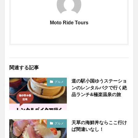
Moto Ride Tours
関連する記事
道の駅小国ゆうステーショ
グルメ
ンのレンタルバクで行く絶
品ランチ&極楽温泉の旅
天草の海鮮丼ならここ行け
グルメ
ば間違いなし！