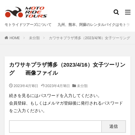
タグ
モトライドツアーズについて
九州、熊本、阿蘇のレンタルバイクはモトライ
One Piece
あか牛
あか牛の館
くまモン
HOME
未分類
カワサキプラザ博多（2023/4/16）女子ツーリン
わいた温泉
エミナース
オートバイ
カフェ
クシタニ
グルメ
サウナ
ステッカー
ツアー
ツーリング
バイク
バイクウェア
カワサキプラザ博多（2023/4/16）女子ツーリン
バイクレンタル
フェアフィールド
ホルモン
グ 画像ファイル
ホンダ
モトライドツアーズ
モトライドレンタル
2023年4月18日
2023年4月18日
未分類
モーターサイクル
モーニング
ランチ
続きを見るにはパスワードを入力してください。
レンタル
レンタルバイク
ワンピース
会員登録、もしくはメルマガ登録後に発行されるパスワード
九州ツーリング
人吉
人吉球磨
像
をご入力ください。
南小国
南阿蘇村
喫茶竹熊
天草
定食
小国
水俣
温泉
焼肉
熊本
熊本ツーリング
熊本工場
熊本空港
球磨