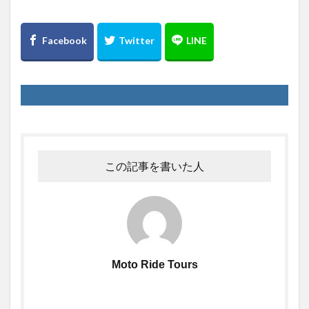
竹熊
米津米店
赤牛
近江屋
阿蘇
阿蘇くまもと空港
阿蘇グルメ
阿蘇ツーリング
阿蘇駅
食堂
鰻
麦わらの一味
検索
この記事を書いた人
Moto Ride Tours