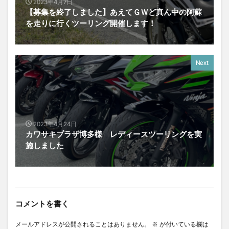
2023年4月7日
【募集を終了しました】あえてＧＷど真ん中の阿蘇
を走りに行くツーリング開催します！
Next
2023年4月24日
カワサキプラザ博多様 レディースツーリングを実
施しました
コメントを書く
メールアドレスが公開されることはありません。
※
が付いている欄は