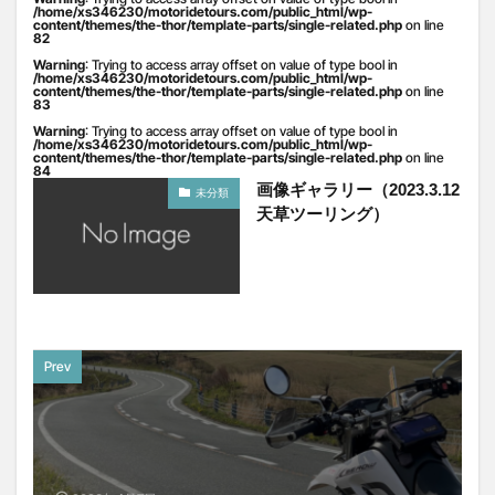
/home/xs346230/motoridetours.com/public_html/wp-
content/themes/the-thor/template-parts/single-related.php
on line
82
Warning
: Trying to access array offset on value of type bool in
/home/xs346230/motoridetours.com/public_html/wp-
content/themes/the-thor/template-parts/single-related.php
on line
83
Warning
: Trying to access array offset on value of type bool in
/home/xs346230/motoridetours.com/public_html/wp-
content/themes/the-thor/template-parts/single-related.php
on line
84
画像ギャラリー（2023.3.12
未分類
天草ツーリング）
Prev