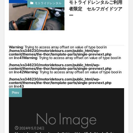
モトライドレンタルご利用
モトライドレンタル
者限定 セルフガイドツア
ー
Warning
: Trying to access array offset on value of type bool in
/home/xs346230/motoridetours.com/public_html/wp-
content/themes/the-thor/template-parts/single-prevnext.php
on line
41
Warning
: Trying to access array offset on value of type bool in
/home/xs346230/motoridetours.com/public_html/wp-
content/themes/the-thor/template-parts/single-prevnext.php
on line
42
Warning
: Trying to access array offset on value of type bool in
/home/xs346230/motoridetours.com/public_html/wp-
content/themes/the-thor/template-parts/single-prevnext.php
on line
43
Prev
2024年5月24日