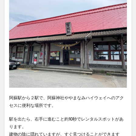
竹熊
米津米店
赤牛
近江屋
阿蘇
阿蘇くまもと空港
阿蘇グルメ
阿蘇ツーリング
阿蘇駅
食堂
鰻
麦わらの一味
検索
阿蘇駅から２駅で、阿蘇神社ややまなみハイウェイへのアク
セスに便利な場所です。
駅を出たら、右手に進むこと約10秒でレンタルスポットがあ
ります。
建物の陰に隠れていますが、すぐ見つけることができます