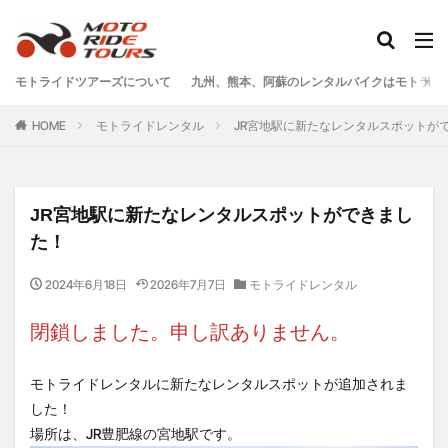
タグ
モトライドツアーズについて
九州、熊本、阿蘇のレンタルバイクはモトライ
One Piece
あか牛
あか牛の館
くまモン
HOME
モトライドレンタル
JR宮地駅に新たなレンタルスポットが
わいた温泉
エミナース
オートバイ
カフェ
クシタニ
グルメ
サウナ
ステッカー
ツアー
ツーリング
バイク
バイクウェア
JR宮地駅に新たなレンタルスポットができまし
バイクレンタル
フェアフィールド
ホルモン
た！
ホンダ
モトライドツアーズ
モトライドレンタル
2024年6月18日
2026年7月7日
モトライドレンタル
モーターサイクル
モーニング
ランチ
レンタル
レンタルバイク
ワンピース
閉鎖しました。申し訳ありません。
九州ツーリング
人吉
人吉球磨
像
南小国
南阿蘇村
喫茶竹熊
天草
定食
モトライドレンタルに新たなレンタルスポットが追加されま
した！
小国
水俣
温泉
焼肉
熊本
場所は、JR豊肥線の宮地駅です。
熊本ツーリング
熊本工場
熊本空港
球磨