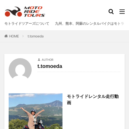
タグ
モトライドツアーズについて
九州、熊本、阿蘇のレンタルバイクはモトライ
One Piece
あか牛
あか牛の館
くまモン
HOME
t.tomoeda
わいた温泉
エミナース
オートバイ
カフェ
クシタニ
グルメ
サウナ
ステッカー
ツアー
ツーリング
バイク
バイクウェア
AUTHOR
t.tomoeda
バイクレンタル
フェアフィールド
ホルモン
ホンダ
モトライドツアーズ
モトライドレンタル
モーターサイクル
モーニング
ランチ
レンタル
レンタルバイク
ワンピース
モトライドレンタル走行動
九州ツーリング
人吉
人吉球磨
像
画
南小国
南阿蘇村
喫茶竹熊
天草
定食
小国
水俣
温泉
焼肉
熊本
熊本ツーリング
熊本工場
熊本空港
球磨