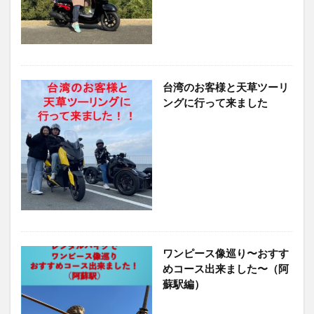
竹熊
米津米店
赤牛
近江屋
阿蘇
阿蘇くまもと空港
阿蘇グルメ
阿蘇ツーリング
阿蘇駅
食堂
鰻
麦わらの一味
台湾のお客様と天草ツーリ
検索
ングに行って来ました
ワンピース像巡り〜おすす
めコース出来ました〜（阿
蘇駅編）