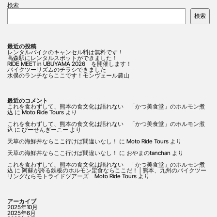
検索
検索
最近の投稿
レンタルバイクのキャンセル料は無料です！
高森駅にレンタルスポットができました！
RIDE MEET in UBUYAMA 2026 を開催します！
バイクツーリズムのチラシできました
水俣のランチならここです！モンヴェール農山
最近のコメント
これを食わずして、熊本の食文化は語れない 「かつ美食堂」のホルモン煮
込
に
Moto Ride Tours
より
これを食わずして、熊本の食文化は語れない 「かつ美食堂」のホルモン煮
込
に
びーせんぎーこー
より
天草の海鮮丼ならここ行けば間違いなし！
に
Moto Ride Tours
より
天草の海鮮丼ならここ行けば間違いなし！
に
おやまのtanchan
より
これを食わずして、熊本の食文化は語れない 「かつ美食堂」のホルモン煮
込
に
阿蘇が誇る鉄板のホルモン定食ならここだ！│熊本、九州のバイクツー
リングならモトライドツアーズ Moto Ride Tours
より
アーカイブ
2025年10月
2025年6月