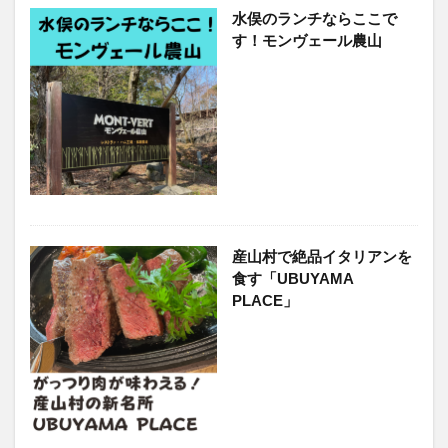
水俣のランチならここで
竹熊
米津米店
赤牛
近江屋
阿蘇
す！モンヴェール農山
阿蘇くまもと空港
阿蘇グルメ
阿蘇ツーリング
阿蘇駅
食堂
鰻
麦わらの一味
検索
産山村で絶品イタリアンを
食す「UBUYAMA
PLACE」