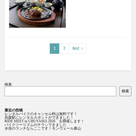
1
2
Next
検索
検索
最近の投稿
レンタルバイクのキャンセル料は無料です！
高森駅にレンタルスポットができました！
RIDE MEET in UBUYAMA 2026 を開催します！
バイクツーリズムのチラシできました
水俣のランチならここです！モンヴェール農山