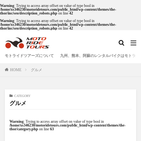
Warning
: Trying to access array offset on value of type bool in
/home/xs346230/motoridetours.com/public_html/wp-content/themes/the-
thor/inc/seo/description_robots.php
on line
42
Warning
: Trying to access array offset on value of type bool in
タグ
/home/xs346230/motoridetours.com/public_html/wp-content/themes/the-
thor/inc/seo/description_robots.php
on line
42
One Piece
あか牛
あか牛の館
くまモン
わいた温泉
エミナース
オートバイ
カフェ
クシタニ
グルメ
サウナ
ステッカー
モトライドツアーズについて
九州、熊本、阿蘇のレンタルバイクはモトライ
ツアー
ツーリング
バイク
バイクウェア
HOME
グルメ
バイクレンタル
フェアフィールド
ホルモン
ホンダ
モトライドツアーズ
モトライドレンタル
モーターサイクル
モーニング
ランチ
CATEGORY
レンタル
レンタルバイク
ワンピース
グルメ
九州ツーリング
人吉
人吉球磨
像
南小国
南阿蘇村
喫茶竹熊
天草
定食
Warning
: Trying to access array offset on value of type bool in
/home/xs346230/motoridetours.com/public_html/wp-content/themes/the-
thor/category.php
on line
63
小国
水俣
温泉
焼肉
熊本
熊本ツーリング
熊本工場
熊本空港
球磨