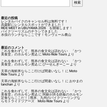
検索
最近の投稿
レンタルバイクのキャンセル料は無料です！
高森駅にレンタルスポットができました！
RIDE MEET in UBUYAMA 2026 を開催します！
バイクツーリズムのチラシできました
水俣のランチならここです！モンヴェール農山
最近のコメント
これを食わずして、熊本の食文化は語れない 「かつ
美食堂」のホルモン煮込
に
Moto Ride Tours
より
これを食わずして、熊本の食文化は語れない 「かつ
美食堂」のホルモン煮込
に
びーせんぎーこー
より
天草の海鮮丼ならここ行けば間違いなし！
に
Moto
Ride Tours
より
天草の海鮮丼ならここ行けば間違いなし！
に
おやまの
tanchan
より
これを食わずして、熊本の食文化は語れない 「かつ
美食堂」のホルモン煮込
に
阿蘇が誇る鉄板のホルモン
定食ならここだ！│熊本、九州のバイクツーリングな
らモトライドツアーズ Moto Ride Tours
より