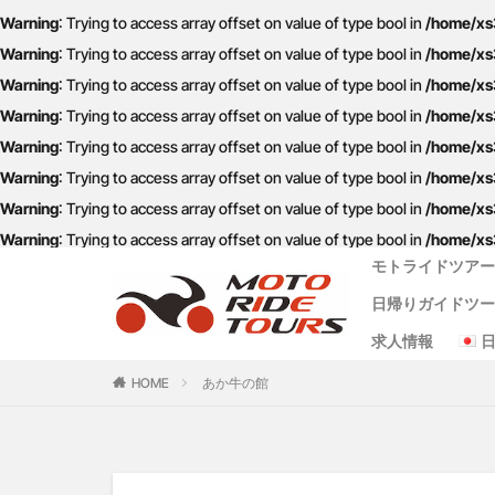
Warning
: Trying to access array offset on value of type bool in
/home/xs3
（4時間&8時間
Warning
: Trying to access array offset on value of type bool in
/home/xs3
Warning
: Trying to access array offset on value of type bool in
/home/xs3
タグ
Warning
: Trying to access array offset on value of type bool in
/home/xs3
One Piece
Warning
: Trying to access array offset on value of type bool in
/home/xs3
クシタニ
グ
Warning
: Trying to access array offset on value of type bool in
/home/xs3
Warning
: Trying to access array offset on value of type bool in
/home/xs3
バイクレンタル
Warning
: Trying to access array offset on value of type bool in
/home/xs3
モーターサイクル
モトライドツア
九州ツーリング
日帰りガイドツ
小国
水俣
会社概要
代表者メッセー
ビジョン
サイトポリシー
プライバシーポ
ガイドツアー約
レンタルバイク
特定商取引に関
求人情報
米津米店
赤
阿蘇 1日 コース
阿蘇半日コース
天草日帰りコー
ワンピース麦わ
食堂
鰻
HOME
あか牛の館
（4時間&8時間