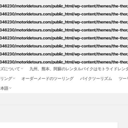
46230/motoridetours.com/public_html/wp-content/themes/the-thor/i
English
中文 (台灣)
ไทย
）
46230/motoridetours.com/public_html/wp-content/themes/the-thor/i
46230/motoridetours.com/public_html/wp-content/themes/the-thor/i
46230/motoridetours.com/public_html/wp-content/themes/the-thor/i
あか牛
あか牛の館
くまモン
わいた温泉
エミナース
オ
46230/motoridetours.com/public_html/wp-content/themes/the-thor/i
ルメ
サウナ
ステッカー
ツアー
ツーリング
バイク
46230/motoridetours.com/public_html/wp-content/themes/the-thor/i
46230/motoridetours.com/public_html/wp-content/themes/the-thor/i
フェアフィールド
ホルモン
ホンダ
モトライドツアーズ
46230/motoridetours.com/public_html/wp-content/themes/the-thor/i
モーニング
ランチ
レンタル
レンタルバイク
ワンピー
ーズについて
九州、熊本、阿蘇のレンタルバイクはモトライドレン
人吉
人吉球磨
像
南小国
南阿蘇村
喫茶竹熊
ーリング
オーダーメードのツーリング
バイクツーリズム
ツー
温泉
焼肉
熊本
熊本ツーリング
熊本工場
熊本空港
ジ
リシー
款
約款
する法律に基づく表示
日本語
牛
近江屋
阿蘇
阿蘇くまもと空港
阿蘇グルメ
阿蘇ツー
ス（イルカウォッチング付）
らの一味の像めぐりコース
麦わらの一味
English
中文 (台灣)
ไทย
）
検索