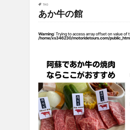
TAG
あか牛の館
Warning
: Trying to access array offset on value of 
/home/xs346230/motoridetours.com/public_html