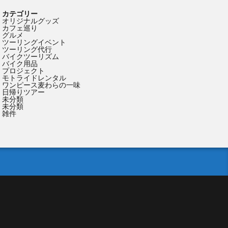
カテゴリー
オリジナルグッズ
カフェ巡り
グルメ
ツーリングイベント
ツーリング代行
バイクツーリズム
バイク用品
プロジェクト
モトライドレンタル
ワンピース麦わらの一味
日帰りツアー
未分類
未分類
雑件