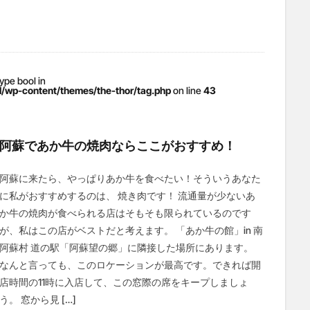
type bool in
/wp-content/themes/the-thor/tag.php
on line
43
阿蘇であか牛の焼肉ならここがおすすめ！
阿蘇に来たら、やっぱりあか牛を食べたい！そういうあなた
に私がおすすめするのは、 焼き肉です！ 流通量が少ないあ
か牛の焼肉が食べられる店はそもそも限られているのです
が、私はこの店がベストだと考えます。 「あか牛の館」in 南
阿蘇村 道の駅「阿蘇望の郷」に隣接した場所にあります。
なんと言っても、このロケーションが最高です。できれば開
店時間の11時に入店して、この窓際の席をキープしましょ
う。 窓から見 […]