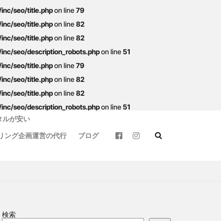
nc/seo/title.php
on line
79
nc/seo/title.php
on line
82
nc/seo/title.php
on line
82
nc/seo/description_robots.php
on line
51
ートバイ
カフェ
nc/seo/title.php
on line
79
バイクウェア
nc/seo/title.php
on line
82
nc/seo/title.php
on line
82
モトライドレンタル
nc/seo/description_robots.php
on line
51
ス
タルが安い
天草
定食
リング企画運営の代行
ブログ
球磨
竹熊
リング
阿蘇駅
検索