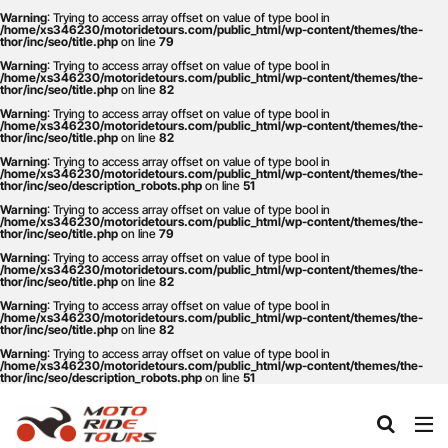
Warning
: Trying to access array offset on value of type bool in
/home/xs346230/motoridetours.com/public_html/wp-content/themes/the-
thor/inc/seo/title.php
on line
79
Warning
: Trying to access array offset on value of type bool in
タグ
/home/xs346230/motoridetours.com/public_html/wp-content/themes/the-
thor/inc/seo/title.php
on line
82
One Piece
あか牛
あか牛の館
くまモン
Warning
: Trying to access array offset on value of type bool in
/home/xs346230/motoridetours.com/public_html/wp-content/themes/the-
thor/inc/seo/title.php
on line
82
わいた温泉
エミナース
オートバイ
カフェ
Warning
: Trying to access array offset on value of type bool in
クシタニ
グルメ
サウナ
ステッカー
/home/xs346230/motoridetours.com/public_html/wp-content/themes/the-
thor/inc/seo/description_robots.php
on line
51
ツアー
ツーリング
バイク
バイクウェア
Warning
: Trying to access array offset on value of type bool in
/home/xs346230/motoridetours.com/public_html/wp-content/themes/the-
バイクレンタル
フェアフィールド
ホルモン
thor/inc/seo/title.php
on line
79
Warning
: Trying to access array offset on value of type bool in
ホンダ
モトライドツアーズ
モトライドレンタル
/home/xs346230/motoridetours.com/public_html/wp-content/themes/the-
thor/inc/seo/title.php
on line
82
モーターサイクル
モーニング
ランチ
Warning
: Trying to access array offset on value of type bool in
/home/xs346230/motoridetours.com/public_html/wp-content/themes/the-
レンタル
レンタルバイク
ワンピース
thor/inc/seo/title.php
on line
82
九州ツーリング
人吉
人吉球磨
像
Warning
: Trying to access array offset on value of type bool in
/home/xs346230/motoridetours.com/public_html/wp-content/themes/the-
thor/inc/seo/description_robots.php
on line
51
南小国
南阿蘇村
喫茶竹熊
天草
定食
小国
水俣
温泉
焼肉
熊本
熊本ツーリング
熊本工場
熊本空港
球磨