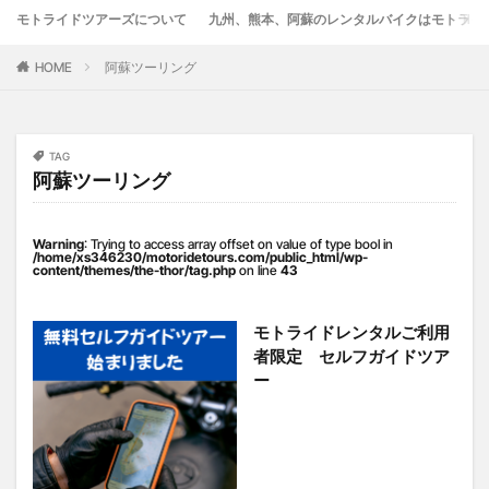
モトライドツアーズについて
九州、熊本、阿蘇のレンタルバイクはモトライ
竹熊
米津米店
赤牛
近江屋
阿蘇
阿蘇くまもと空港
阿蘇グルメ
阿蘇ツーリング
HOME
阿蘇ツーリング
阿蘇駅
食堂
鰻
麦わらの一味
検索
TAG
阿蘇ツーリング
Warning
: Trying to access array offset on value of type bool in
/home/xs346230/motoridetours.com/public_html/wp-
content/themes/the-thor/tag.php
on line
43
モトライドレンタルご利用
者限定 セルフガイドツア
ー